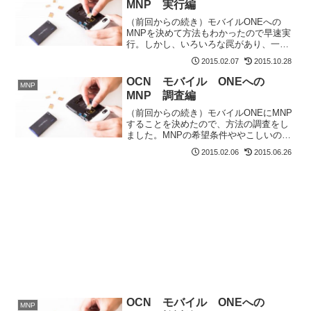
MNP 実行編
（前回からの続き）モバイルONEへの
MNPを決めて方法もわかったので早速実
行。しかし、いろいろな罠があり、一筋
縄ではいきませんでした。。。MNP転出
2015.02.07
2015.10.28
の罠最初の罠はドコモからのMNP転出で
した。MNP転出はWEBからできると調べ
OCN モバイル ONEへの
MNP
ていたので簡単...
MNP 調査編
（前回からの続き）モバイルONEにMNP
することを決めたので、方法の調査をし
ました。MNPの希望条件ややこしいのは
私が妻と同時にMNPし、かつ容量シェア
2015.02.06
2015.06.26
をしたいという点でした。これができる
ということはいろいろなWEBサイトを調
べて分かってい...
OCN モバイル ONEへの
MNP