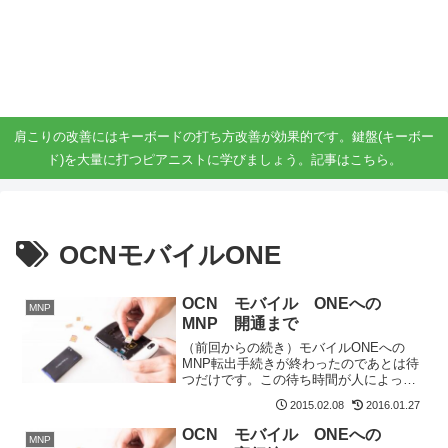
ガジェット、スマホ、タブレット好きがブログを書いています。
ガジェットスマホタブ好き！！
肩こりの改善にはキーボードの打ち方改善が効果的です。鍵盤(キーボー
ド)を大量に打つピアニストに学びましょう。記事はこちら。
OCNモバイルONE
OCN モバイル ONEへの
MNP
MNP 開通まで
（前回からの続き）モバイルONEへの
MNP転出手続きが終わったのであとは待
つだけです。この待ち時間が人によって
（時期によって？）違うらしく、ドキド
2015.02.08
2016.01.27
キしながら待ってました。開通までの待
ち時間結果、ドコモの回線が止まるまで6
OCN モバイル ONEへの
MNP
日かかりました。止ま...