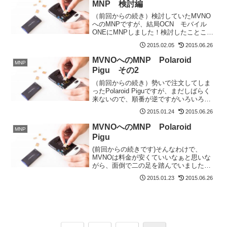
MNP 検討編
（前回からの続き）検討していたMVNO
へのMNPですが、結局OCN モバイル
ONEにMNPしました！検討したことここ
に至るまではかなりいろいろ検討しまし
2015.02.05
2015.06.26
た。Excel使って、このままDocomoを使
い続けた場合と、各MVNOにMNPした
MVNOへのMNP Polaroid
MNP
場...
Pigu その2
（前回からの続き）勢いで注文してしま
ったPolaroid Piguですが、まだしばらく
来ないので、順番が逆ですがいろいろを
調査を。機能面さすがに安いだけあっ
2015.01.24
2015.06.26
て、ふつうのスマホにある機能がないみ
たいです。たとえば、LTE通信ができな
MVNOへのMNP Polaroid
MNP
くて3Gし...
Pigu
(前回からの続きです)そんなわけで、
MVNOは料金が安くていいなぁと思いな
がら、面倒で二の足を踏んでいました。
Polaroid Pigu登場そんなときに現れたの
2015.01.23
2015.06.26
がPolaroidのPiguというスマホ。なんと、
iPhone6に代表される大画...