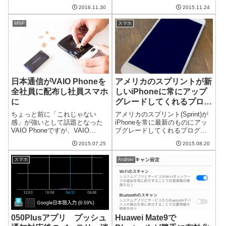
予想されているとのことです。
発表されました。しかも大幅値
2016年のiPhoneは不調でしたの
2016.11.30
2015.11.24
下げというサプライズ付きで
で、巻き返しのいい機会でしょ
す。KATANA01は11月30日発
うか。1億5,00...
MNP
スマホ
売、価格は19,800円から12,800
円に...
日本通信がVAIO Phoneを
アメリカのスプリントが新
全社員に配布し社員スマホ
しいiPhoneに常にアップ
に
グレードしてくれるプログ
ラム「iPhone Forever」
ちょっと前に「これじゃない
アメリカのスプリント(Sprint)が
を開始
感」が強いとして話題となった
iPhoneを常に最新のものにアッ
VAIO Phoneですが、VAIO
プグレードしてくれるプログラ
Phoneを扱っている日本通信(B-
ムを開始しました。高価な
2015.07.25
2015.08.20
mobile)が全社員に配布すると発
iPhoneは買い替えるのに大きな
表しました。なんのために配布
コストを必要としますので、
スマホ
Android
したのでしょうか？在庫処分？
iPhoneマニアにとってはありが
VAIO Phone...
たいサービスですね。月...
050Plusアプリ プッシュ
Huawei Mate9で