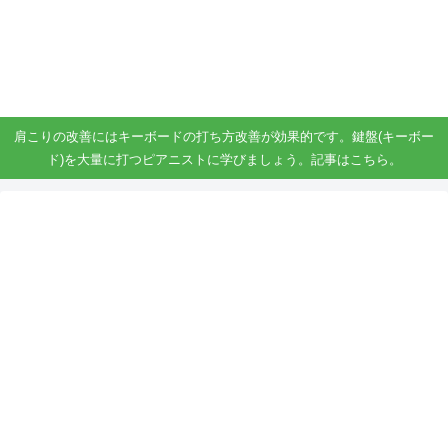
ガジェット、スマホ、タブレット好きがブログを書いています。
ガジェットスマホタブ好き！！
肩こりの改善にはキーボードの打ち方改善が効果的です。鍵盤(キーボー
ド)を大量に打つピアニストに学びましょう。記事はこちら。