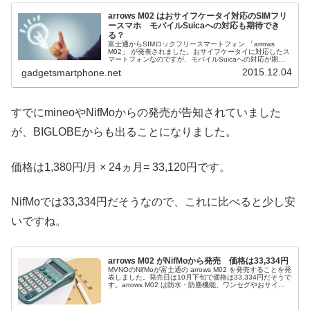
arrows M02 はおサイフケータイ対応のSIMフリ
ースマホ モバイルSuicaへの対応も期待でき
る？
富士通からSIMロックフリースマートフォン 「arrows
M02」 が発表されました。おサイフケータイに対応したス
マートフォンなのですが、モバイルSuicaへの対応が期待
できるかもしれません。防塵・防水機能を備えたSIMロッ
2015.12.04
gadgetsmartphone.net
クフリースマー...
すでにmineoやNifMoからの発売が告知されていました
が、BIGLOBEからも出ることになりました。
価格は1,380円/月 × 24ヵ月= 33,120円です。
NifMoでは33,334円だそうなので、これに比べると少し安
いですね。
arrows M02 がNifMoから発売 価格は33,334円
MVNOのNifMoが富士通の arrows M02 を発売することを発
表しました。発売日は10月下旬で価格は33,334円だそうで
す。arrows M02 は防水・防塵機能、ワンセグやおサイフ
ケータイ対応のスマホarrows M02 は富...