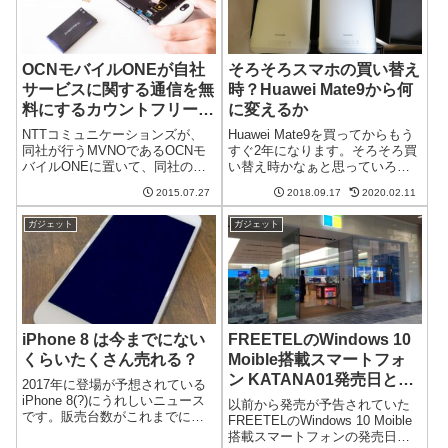
OCNモバイルONEが自社
そろそろスマホの買い替え
サービスに関する通信を無
時？Huawei Mate9から何
料にするカウントフリー機
に変えるか
能を開始
NTTコミュニケーションズが、
Huawei Mate9を買ってからもう
同社が行うMVNOであるOCNモ
すぐ2年になります。そろそろ買
バイルONEに置いて、同社の提
い替え時かなぁと思っていろい
供するサービスで発生する通信
ろ調べてみました。なかなかこ
2015.07.27
2018.09.17
2020.02.11
を無料にする「カウントフリー
れ！というのがないのが苦しい
機能」を開始しました。どのよ
ところです。2年間快適に過ごせ
ガジェット
ガジェット
うな場合に役に立つ機能なので
たMate 9Huawei Mate9は私とし
しょうか？また、どうやれば適
ては初めて...
用される...
iPhone 8 は今までにない
FREETELのWindows 10
くらいたくさん売れる？
Moible搭載スマートフォ
ン KATANA01発売日と予
2017年に登場が予想されている
約開始日が決定 価格は大
iPhone 8(?)にうれしいニュース
以前から発売が予告されていた
です。販売台数がこれまでにな
幅値下げ
FREETELのWindows 10 Moible
いくらい増えるのではないかと
搭載スマートフォンの発売日が