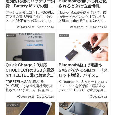
通知対応後のバッテリー消
Bluetoothが勝手に有効化
費 Battery Mixでの測定
されるときは位置情報
結果
プッシュ通知に対応した050Plus
Huawei Mate9を使っていて、機
アプリの電池消費ですが、今の
内モードをオンからオフにする
ところ050Plusを起動していなか
とBluetoothが勝手に有効化され
ったときと比べて目立った変化
るという問題にあたっていまし
2015.04.22
2018.06.24
2017.03.13
2017.03.14
はありません。実際どうなの
た。サポートに相談しても解決
か、Battery Mixアプリを使って
しないのでいろいろ調べたとこ
Android
Android
測定してみました。 測定は、あ
ろ、位置情報サービスの設定で
まり外乱がない...
回避できることがわかり...
Quick Charge 2.0対応
Bluetooth経由で電話や
CHOETECHのUSB充電器
SMSができるSIMカードス
でFREETEL 雅は急速充電
ロット増設デバイス
できるのか？
“PIECE” が面白い
FREETELのSAMURAI 雅
Kickstarterで、SIMカードスロッ
(MIYABI)には急速充電機能が搭
トスロットを仮想的に増設する
載されています。先日の記事で
デバイス "PIECE" が出資を募っ
は付属の急速充電対応充電器で
ています。なかなか面白いコン
2015.10.19
2017.02.15
2015.08.22
確かに一般的な充電器よりも高
セプトのデバイスです。
速に充電できることを確認しま
Bluetooth経由で仮想的にSIMカ
ガジェット
スマホ
した。でも、単純に充電器の供
ードスロットを増設こ
給電力の違いなのでは？という
の"PIECE"は8...
気...