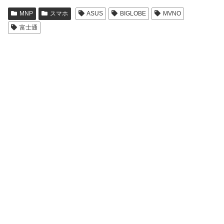
MNP
スマホ
ASUS
BIGLOBE
MVNO
富士通