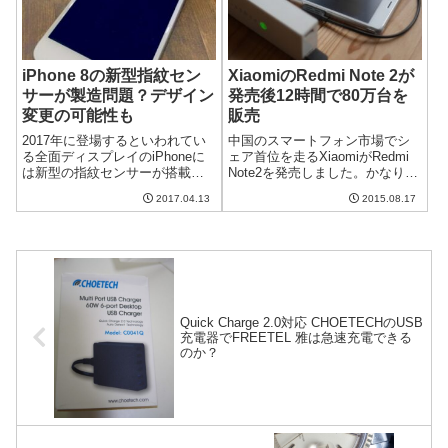
iPhone 8の新型指紋セン
XiaomiのRedmi Note 2が
サーが製造問題？デザイン
発売後12時間で80万台を
変更の可能性も
販売
2017年に登場するといわれてい
中国のスマートフォン市場でシ
る全面ディスプレイのiPhoneに
ェア首位を走るXiaomiがRedmi
は新型の指紋センサーが搭載さ
Note2を発売しました。かなり高
れるといわれています。全面デ
いスペックのスマートフォンな
2017.04.13
2015.08.17
ィスプレイにするため、指紋セ
のですが、発売後12時間でなん
ンサーがディスプレイ内に埋め
と80万台も売れたとか。すごい
込まれるのだとか。しかしなが
人気ですね。5.5インチディスプ
ら、この新型指紋センサーが製
レイ、8コアプロセ...
造問題...
Quick Charge 2.0対応 CHOETECHのUSB
充電器でFREETEL 雅は急速充電できる
のか？