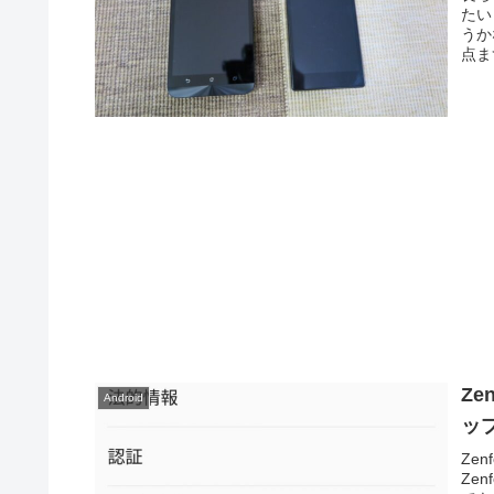
たい
うか
点ま
Ze
Android
ップ
Zen
Ze