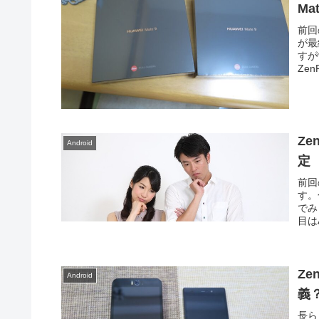
Ma
前回
が最
すが
Zen
Ze
Android
定
前回
す。
でみ
目はA
Ze
Android
義
長ら