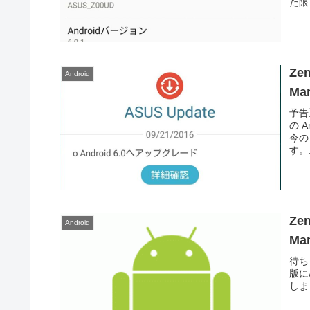
た限
Zen
Android
Ma
予告
の A
今の
す。.
Ze
Android
Ma
待ち
版に
しま