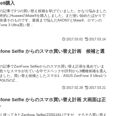
te9購入
の記事で3つの買い替え候補を挙げていました。かなり悩みました
終的にHuaweiのMate9を購入しました。まだ使い始めたばかりで
快適そのものです。最後まで悩んだAXON7とMate9、ロマンの
Fone 3 Ultra買い替...
2017.03.01
2017.03.14
nfone Selfie からのスマホ買い替え計画 候補と選
の記事でZenFone Selfieからのスマホ買い替え計画を進めていま
色々なスマホが出ている中でスペックや評判から3機種候補を選ん
ました。買い替え候補としたスマホ1．ASUS ZenFone 3 Ultra1つ
SUSのZ...
2017.02.28
2017.03.21
nfone Selfie からのスマホ買い替え計画 大画面は正
？
く使ってきたZenfone Selfie(ZD551KL)ですが、そろそろ買い替え