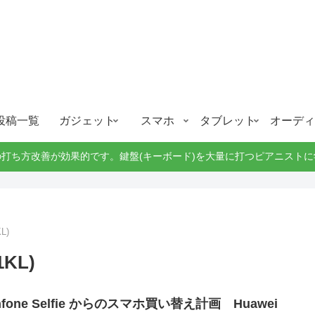
ガジェット、スマホ、タブレット好きがブログを書いています。
ガジェットスマホタブ好き！！
投稿一覧
ガジェット
スマホ
タブレット
オーディ
打ち方改善が効果的です。鍵盤(キーボード)を大量に打つピアニスト
L)
1KL)
nfone Selfie からのスマホ買い替え計画 Huawei