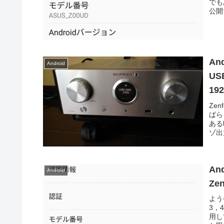
でも
公開で
An
Android
US
19
Zen
ばら
ある
ゾ出力
An
Android
Ze
よう
3，
用し