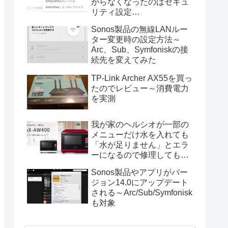
がらなくなったのはセキュ
リティ設定
（WPA2/WPA3）が原因
Sonos製品の無線LANルー
ター変更時の設定方法～
Arc、Sub、Symfoniskの接
続先を変えてみた
TP-Link Archer AX55を買っ
たのでレビュー～消費電力
を実測
我が家のヘルシオが一部の
メニューだけ水を入れても
「水が足りません」とエラ
ーになるので修理してもら
った
Sonos製品やアプリがバー
ジョン14.0にアップデート
される～Arc/Sub/Symfonisk
も対象