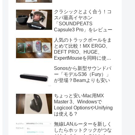
クラシックとよく合う！コ
スパ最高イヤホン
「SOUNDPEATS
Capsule3 Pro」をレビュー
人気のトラックボールをま
とめて比較！MX ERGO、
DEFT PRO、HUGE、
ExpertMouseを同時に使っ
てみた
Sonosから新型サウンドバ
ー「モデルS36（Fury）」
が登場？Beamよりも安い
ちょっと安いMac用MX
Master 3、Windowsで
Logicool OptionsやUnifying
は使える？
無線LANルーターを新しく
したらホットクックがつな