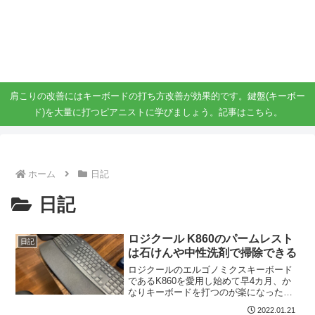
ガジェット、スマホ、タブレット好きがブログを書いています。
ガジェットスマホタブ好き！！
肩こりの改善にはキーボードの打ち方改善が効果的です。鍵盤(キーボー
ド)を大量に打つピアニストに学びましょう。記事はこちら。
ホーム
日記
日記
ロジクール K860のパームレスト
日記
は石けんや中性洗剤で掃除できる
ロジクールのエルゴノミクスキーボード
であるK860を愛用し始めて早4カ月、か
なりキーボードを打つのが楽になったと
感じています。しかしながら、取り外し
2022.01.21
できないパームレストに汚れが目立つの