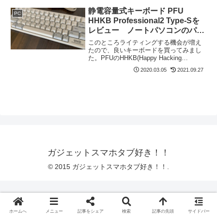
が気になるように。調べたところ、石け
静電容量式キーボード PFU
PC
んや中性洗剤で掃除で...
HHKB Professional2 Type-Sを
レビュー ノートパソコンのパン
タグラフ式とどう違う?
このところライティングする機会が増え
たので、良いキーボードを買ってみまし
た。PFUのHHKB(Happy Hacking
Keyboard) Professional2 Type-S(PD-
2020.03.05
2021.09.27
KB400WS)です。評判通り素晴らしいキ
ーボード...
ガジェットスマホタブ好き！！
© 2015 ガジェットスマホタブ好き！！.
ホームへ
メニュー
記事をシェア
検索
記事の先頭
サイドバー