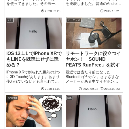
を使ってきました。そのヨーグ
を発表しました。普通のAndroid
ルティアがついに壊れてしまい
スマートフォンにキーボードを
2020.02.28
2015.10.21
次の製品を探すことに。最終的
つけただけだと差別化にならな
に選んだのはアイリスオーヤマ
さそうですが、BlackBerry PRIV
iOS
オーディオ
のIYM-14です。ヒーターか温度
の特徴とは何でしょうか？セキ
センサーが壊れたヨーグルティ
ュ...
ア我が家...
iOS 12.1.1 でiPhone XRで
リモートワークに役立つイ
もLINEを既読にせずに読
ヤホン！「SOUND
める？
PEATS RunFree」を試す
iPhone XRで削られた機能の1つ
最近では当たり前になった
に3D Touchがあります。あまり
Bluetoothイヤホン。さまざまな
使われていないとも言われてい
メーカーがある中でイヤホン一
ますが、日本ではLINEを既読に
筋13年の歴史を誇る
2018.11.09
2023.09.22
2023.09.23
せずに読めるということで重宝
SOUNDPEATSの製品はコストパ
がられているとか。iOS 12.1.1で
フォーマンスの高さで定評があ
Android
iOS
はこれがiPhone XRでもできる
り、私も実際に試してみてその
よ...
完成度の高さを実感しました。
そんなSO...