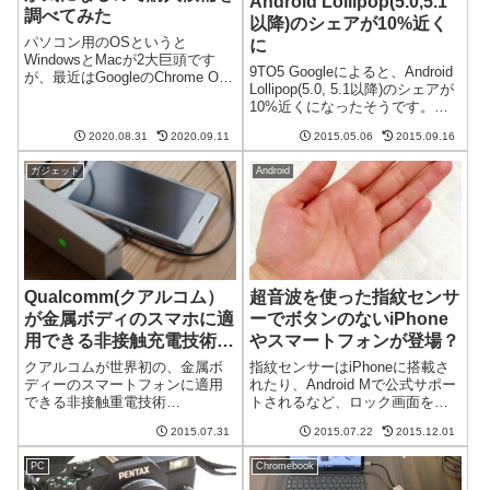
Android Lollipop(5.0,5.1
調べてみた
以降)のシェアが10%近く
パソコン用のOSというと
に
WindowsとMacが2大巨頭です
9TO5 Googleによると、Android
が、最近はGoogleのChrome OS
Lollipop(5.0, 5.1以降)のシェアが
がテレビCMを打ち出すなど強く
10%近くになったそうです。少
売り込まれています。他の2つの
しずつですがシェアを伸ばして
OSにはない魅力を持った
2020.08.31
2020.09.11
2015.05.06
2015.09.16
いってますね。2015年5月の
Chrome OSを搭載した
Androidのバージョン別のシェア
Chromebookが気に...
ガジェット
Android
現在のシェアはこん...
Qualcomm(クアルコム）
超音波を使った指紋センサ
が金属ボディのスマホに適
ーでボタンのないiPhone
用できる非接触充電技術
やスマートフォンが登場？
「WiPower」を発表
クアルコムが世界初の、金属ボ
指紋センサーはiPhoneに搭載さ
ディーのスマートフォンに適用
れたり、Android Mで公式サポー
できる非接触重電技術
トされるなど、ロック画面を解
「WiPower」を発表しました。
除する簡単な手段として普及し
2015.07.31
2015.07.22
2015.12.01
非接触充電といえばQiが有名で
つつあります。しかしながらこ
すが、どう違うのでしょうか？
れまでの指紋センサーは専用の
PC
Chromebook
金属筐体のスマートフォンに適
指紋読み取りデバイスを必要と
用できるWiPowerの一番大きな
しており、そのためのスペー