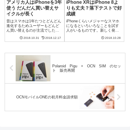
アメリカ人はiPhoneを3年
iPhone XRはiPhone 8よ
使う だんだん買い替えサ
りも丈夫？落下テストで好
イクルが長く
成績
昔はスマホは1年たつとどんどん
iPhoneくらいメジャーなスマホ
進化するためユーザーもどんど
になるといろいろなことを試す
ん買い替えるのが主流でした。
人がいるものです。新しく発売
しかしながら、最近の調査で買
されたiPhone XRを落として壊れ
2018.10.31
2018.12.17
2018.10.28
い替えまでの期間が長くなって
やすさを試した記事が複数リリ
いるそうです。iPhoneを買った
ースされました。そのどれも
ら何年使うか？というのは悩み
iPhone 8よりも壊れにくいとい
どころでもあるのですが、やは
う結果となっています。...
り世の中...
Polaroid Pigu + OCN SIM のセッ
ト 販売再開
OCNモバイルONEの初月料金請求額