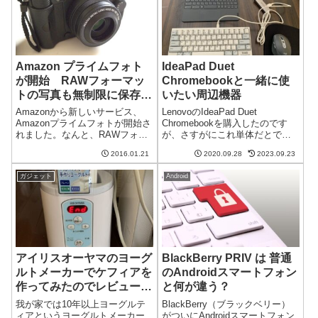
特徴は金属...
ス...
Amazon プライムフォト
IdeaPad Duet
が開始 RAWフォーマッ
Chromebookと一緒に使
トの写真も無制限に保存で
いたい周辺機器
きるクラウドストレージ
Amazonから新しいサービス、
LenovoのIdeaPad Duet
Amazonプライムフォトが開始さ
Chromebookを購入したのです
れました。なんと、RAWフォー
が、さすがにこれ単体だとでき
マットの写真も無制限に保存で
ることに限りがあります。そこ
2016.01.21
2020.09.28
2023.09.23
きるという太っ腹なクラウドサ
で、いろいろと周辺機器を購入
ービスです。Amazon Cloud
して接続しました。ここまでや
ガジェット
Android
Drive の一部として提供される画
ると普段やっていることの9割は
像保存サービス...
IdeaPad Due...
アイリスオーヤマのヨーグ
BlackBerry PRIV は 普通
ルトメーカーでケフィアを
のAndroidスマートフォン
作ってみたのでレビュー
と何が違う？
ヨーグルティアとの比較も
我が家では10年以上ヨーグルテ
BlackBerry（ブラックベリー）
ィアというヨーグルトメーカー
がついにAndroidスマートフォン