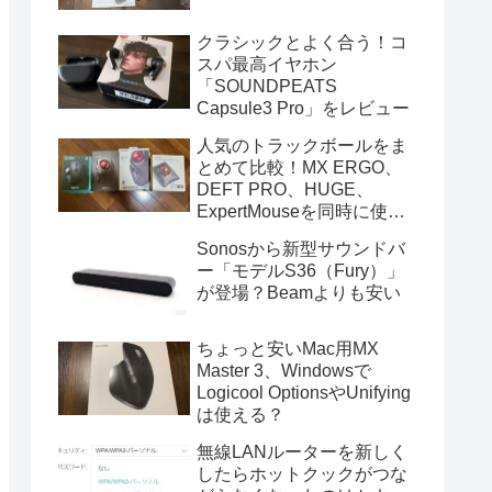
クラシックとよく合う！コ
スパ最高イヤホン
「SOUNDPEATS
Capsule3 Pro」をレビュー
人気のトラックボールをま
とめて比較！MX ERGO、
DEFT PRO、HUGE、
ExpertMouseを同時に使っ
てみた
Sonosから新型サウンドバ
ー「モデルS36（Fury）」
が登場？Beamよりも安い
ちょっと安いMac用MX
Master 3、Windowsで
Logicool OptionsやUnifying
は使える？
無線LANルーターを新しく
したらホットクックがつな