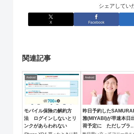
シェアしてい
X
Facebook
関連記事
Android
Android
モバイル保険の解約方
昨日予約したSAMURAI
法 ログインしないとリ
雅(MIYABI)が早速本日
ンクがあらわれない
荷予定に ただしブラ
クだけ…
iPhone XRを買ったときに契
昨日思い立ってフリーテル