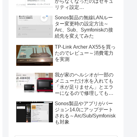
がらなくなったのはセキュ
リティ設定
（WPA2/WPA3）が原因
Sonos製品の無線LANルー
ター変更時の設定方法～
Arc、Sub、Symfoniskの接
続先を変えてみた
TP-Link Archer AX55を買っ
たのでレビュー～消費電力
を実測
我が家のヘルシオが一部の
メニューだけ水を入れても
「水が足りません」とエラ
ーになるので修理してもら
った
Sonos製品やアプリがバー
ジョン14.0にアップデート
される～Arc/Sub/Symfonisk
も対象