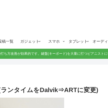
ガジェット、スマホ、タブレット好きがブログを書いています。
ガジェットスマホタブ好き！！
投稿一覧
ガジェット
スマホ
タブレット
オーディ
打ち方改善が効果的です。鍵盤(キーボード)を大量に打つピアニスト
善(ランタイムをDalvik⇒ARTに変更)