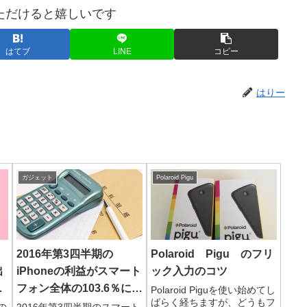
ただけると嬉しいです
はてブ
LINE
コピー
はりー
ガジェット
Polaroid Pigu
2016年第3四半期の
Polaroid Pigu のフリ
出
iPhoneの利益がスマート
ック入力のコツ
ッ
フォン全体の103.6％に
Polaroid Piguを使い始めてし
ばらく経ちますが、どうもフ
100％を超えるっていっ
の
2016年第3四半期のスマート