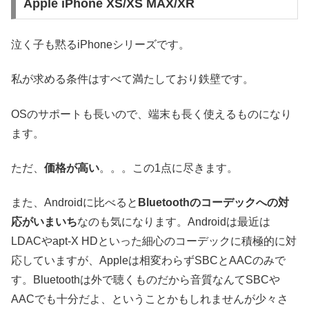
Apple iPhone XS/XS MAX/XR
泣く子も黙るiPhoneシリーズです。
私が求める条件はすべて満たしており鉄壁です。
OSのサポートも長いので、端末も長く使えるものになり
ます。
ただ、
価格が高い
。。。この1点に尽きます。
また、Androidに比べると
Bluetoothのコーデックへの対
応がいまいち
なのも気になります。Androidは最近は
LDACやapt-X HDといった細心のコーデックに積極的に対
応していますが、Appleは相変わらずSBCとAACのみで
す。Bluetoothは外で聴くものだから音質なんてSBCや
AACでも十分だよ、ということかもしれませんが少々さ