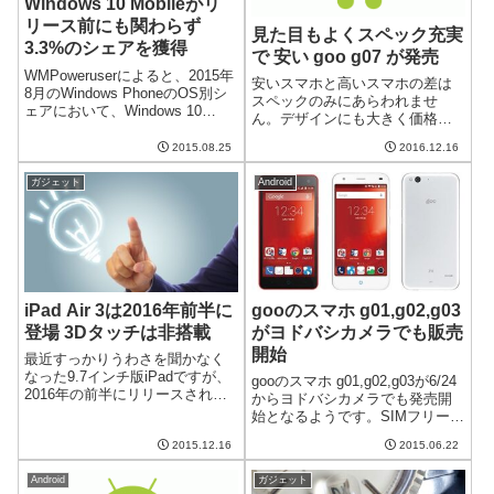
Windows 10 Mobileがリ
リース前にも関わらず
見た目もよくスペック充実
3.3%のシェアを獲得
で 安い goo g07 が発売
WMPoweruserによると、2015年
安いスマホと高いスマホの差は
8月のWindows PhoneのOS別シ
スペックのみにあらわれませ
ェアにおいて、Windows 10
ん。デザインにも大きく価格は
Moibleが3.3％のシェアを獲得し
影響します。gooのスマホとして
たそうです。でも、まだ
2015.08.25
2016.12.16
発売される g07 はそんな常識を
Windows 10 Mobileってリリース
覆す一台かもしれません。
前でベータ版な...
ガジェット
Android
19,800円でメタルボディ、スペ
ックも充実この g07 、19,8...
iPad Air 3は2016年前半に
gooのスマホ g01,g02,g03
登場 3Dタッチは非搭載
がヨドバシカメラでも販売
開始
最近すっかりうわさを聞かなく
なった9.7インチ版iPadですが、
gooのスマホ g01,g02,g03が6/24
2016年の前半にリリースされる
からヨドバシカメラでも発売開
といううわさが出てきました。
始となるようです。SIMフリーの
しかしながら、3Dタッチは非搭
端末の販路が拡大されるとユー
載となるようです。なぜなので
2015.12.16
2015.06.22
ザーにとってはうれしいです
しょう？Apple Watch 2やiPhone
ね。gooのスマホ g01,g02,g03と
6cとと...
Android
ガジェット
はいずれもZTE BLADEがベー...