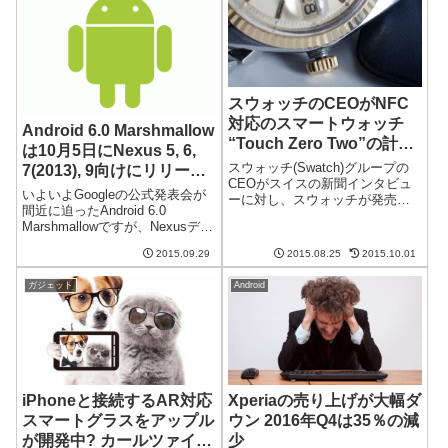
スウォッチのCEOがNFC
対応のスマートウォッチ
Android 6.0 Marshmallow
“Touch Zero Two”の計画
は10月5日にNexus 5, 6,
を発表
スウォッチ(Swatch)グループの
7(2013), 9向けにリリース
CEOがスイスの新聞インタビュ
される
いよいよGoogleの公式発表会が
ーに対し、スウォッチが発売す
間近に迫ったAndroid 6.0
るスマートウォッチの概要を明
Marshmallowですが、Nexusデバ
らかにしました。その中には
イス向けに10/5にリリースされ
NFCによる支払い(おサイフケー
2015.09.29
2015.08.25
2015.10.01
るそうです。様々な新機能が搭
タイのような)が含まれていると
載されるMarshmallowですが、果
のことです。さらに、「Appl...
ガジェット
Android
たしてスムーズに立ち上がる...
iPhoneと接続するAR対応
Xperiaの売り上げが大幅ダ
スマートグラスをアップル
ウン 2016年Q4は35％の減
が開発中? カールツァイス
少