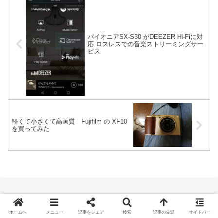
パイオニアSX-S30 がDEEZER Hi-Fiに対
応 ロスレスでの音楽ストリーミングサー
ビス
軽くて小さくて高画質 Fujifilm の XF10
を買ってみた
ホームへ
メニュー
記事をシェア
検索
記事の先頭
サイドバー