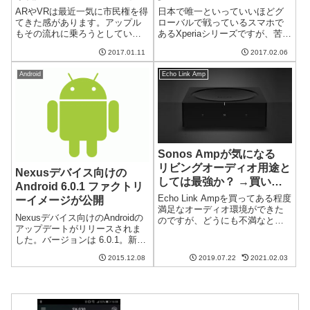
との協業
ARやVRは最近一気に市民権を得
日本で唯一といっていいほどグ
てきた感があります。アップル
ローバルで戦っているスマホで
もその流れに乗ろうとしている
あるXperiaシリーズですが、苦境
ようで、AR対応のスマートグラ
に立たされているとか。2016年
2017.01.11
2017.02.06
ス(眼鏡型デバイス)を開発してい
第4四半期の売り上げ台数は2015
るといわれています。その協業
年と比べて35％も減少したそう
Android
Echo Link Amp
相手はカメラ用レンズで有名な
です。2016年第4四半期の出荷台
カールツァイス社だとか。
数は510万台An...
iPhon...
Sonos Ampが気になる
リビングオーディオ用途と
Nexusデバイス向けの
しては最強か？ →買いま
Android 6.0.1 ファクトリ
した
Echo Link Ampを買ってある程度
ーイメージが公開
満足なオーディオ環境ができた
Nexusデバイス向けのAndroidの
のですが、どうにも不満なとこ
アップデートがリリースされま
ろがあります。最近発売された
した。バージョンは 6.0.1。新し
Sonos Ampを調べてみたとこ
い絵文字などが追加されている
ろ、リビングルームのオーディ
2015.12.08
2019.07.22
2021.02.03
ようです。アップデートが公開
オとしてはかなり良いのでは？
されたNexusデバイス今回、
というスペックを持ってい...
Android 6.0.1のアップデートが
公開され...