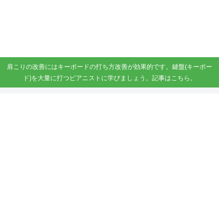
ガジェット、スマホ、タブレット好きがブログを書いています。
ガジェットスマホタブ好き！！
肩こりの改善にはキーボードの打ち方改善が効果的です。鍵盤(キーボー
ド)を大量に打つピアニストに学びましょう。記事はこちら。