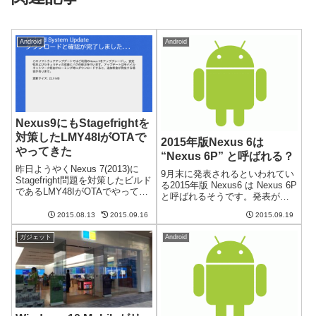
Android
Android
Nexus9にもStagefrightを
対策したLMY48IがOTAで
2015年版Nexus 6は
やってきた
“Nexus 6P” と呼ばれる？
昨日ようやくNexus 7(2013)に
9月末に発表されるといわれてい
Stagefright問題を対策したビルド
る2015年版 Nexus6 は Nexus 6P
であるLMY48IがOTAでやってき
と呼ばれるそうです。発表が近
ました。そして、今日はNexus 9
いづいてきて、いろいろな情報
向けのLMY48IのOTAが降ってき
2015.08.13
2015.09.16
2015.09.19
が出てくるようになりました
ました。Android 5.1.1のアップ
ね。"P" は何を意味する？今のと
デートの...
ガジェット
Android
ころ、Nexus 6P の "P" が何を...