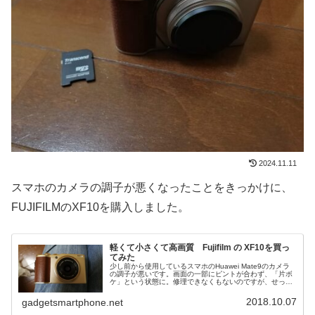
2024.11.11
スマホのカメラの調子が悪くなったことをきっかけに、
FUJIFILMのXF10を購入しました。
軽くて小さくて高画質 Fujifilm の XF10を買っ
てみた
少し前から使用しているスマホのHuawei Mate9のカメラ
の調子が悪いです。画面の一部にピントが合わず、「片ボ
ケ」という状態に。修理できなくもないのですが、せっか
くなので画質の良いデジカメを買ってみました。修理に
10,800円かかるMa...
2018.10.07
gadgetsmartphone.net