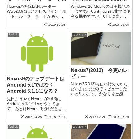
速度差編
Primo のスペック、価格、
Huaweiの無線LANルーター
Windows 10 Mobileの目玉機能の
発売予定が公表される
WS5200にはアクセスポイントモ
一つであるContinuumは非常に便
ードとルーターモードがありま
利な機能ですが、CPUに高いス
す。デフォルトではルーターモ
ペックを要求し、フルサポート
2019.12.25
2016.01.05
ードですが、ルーターの処理能
できる端末は数えるほどしかあ
力で通信速度が制限されている
りません。そんなスマホの中の1
Android
ガジェット
可能性があります。試しに速度
つ、Acer Liquid Jade P...
を計測してみました。Huawei...
Nexus7(2013) 今更のレ
ビュー
Nexus9のアップデートは
Nexus7(2013)も使い始めてから
Android 5.1ではなく
だいぶたったのでレビューした
Android 5.1.1になる？
いと思います。かなり今更感が
先日ようやくNexus 7(2013)に
ありますが。。。サイズが程よ
Android 5.1のOTAがやってき
い片手で持って比較的大画面を
て、あとはNexus 9だけだと思っ
使った操作ができるという意味
ていたら、Nexus 9は5.1ではな
では、かなり程よいサイズで
2015.04.25
2015.05.21
2015.03.26
2015.05.20
く5.1.1のアップデートになると
す。これより小さいと文字が小
いう話があるようです。すでに
さくな...
Android
ガジェット
Nexus Player...