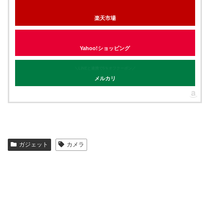
楽天市場
Yahoo!ショッピング
＼LINEと連携で5％オフクーポン／
メルカリ
ガジェット
カメラ