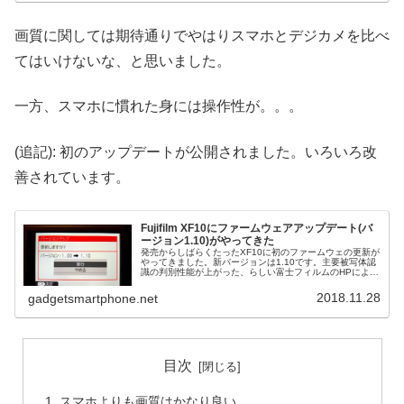
画質に関しては期待通りでやはりスマホとデジカメを比べ
てはいけないな、と思いました。
一方、スマホに慣れた身には操作性が。。。
(追記): 初のアップデートが公開されました。いろいろ改
善されています。
Fujifilm XF10にファームウェアアップデート(バ
ージョン1.10)がやってきた
発売からしばらくたったXF10に初のファームウェの更新が
やってきました。新バージョンは1.10です。主要被写体認
識の判別性能が上がった、らしい富士フィルムのHPによる
と更新内容は、 「主要被写体認識」の判別性能が安定・向
上しました。 露出補...
2018.11.28
gadgetsmartphone.net
目次
スマホよりも画質はかなり良い