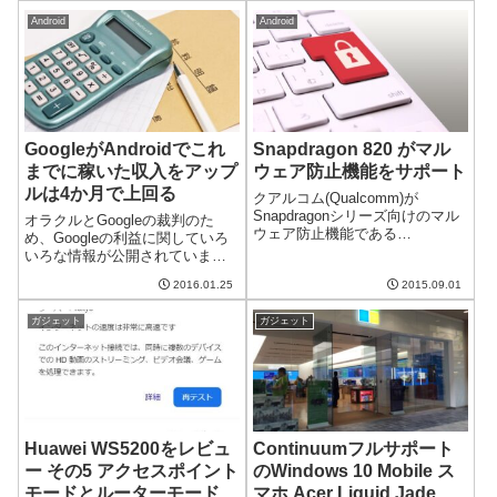
読むんだっけ？という疑問を覚
Bluetooth経由で仮想的にSIMカ
えました。外部アプリを使え...
Android
Android
ードスロットを増設こ
の"PIECE"は8...
GoogleがAndroidでこれ
Snapdragon 820 がマル
までに稼いた収入をアップ
ウェア防止機能をサポート
ルは4か月で上回る
クアルコム(Qualcomm)が
Snapdragonシリーズ向けのマル
オラクルとGoogleの裁判のた
ウェア防止機能である
め、Googleの利益に関していろ
Snapdragon Smart Protectを発表
いろな情報が公開されていま
しました。先頭製品として
す。その中で興味深いのが
Snapdragon 820がこの機能をサ
2016.01.25
2015.09.01
GoogleがこれまでにAndroidで稼
ポートするそうです。どのよう
いだ収入の額です。かなりの額
な...
ガジェット
ガジェット
を稼いでいるのですが、なんと
アップルはその額をたった4...
Huawei WS5200をレビュ
Continuumフルサポート
ー その5 アクセスポイント
のWindows 10 Mobile ス
モードとルーターモードの
マホ Acer Liquid Jade