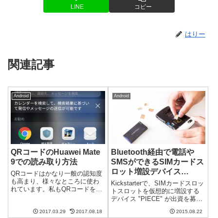
LINE
コピー
はりー
関連記事
Android
Android
QRコードのHuawei Mate
Bluetooth経由で電話や
9での読み取り方法
SMSができるSIMカードス
ロット増設デバイス
QRコードはかなり一般の認知度
“PIECE” が面白い
も高まり、様々なところに使わ
Kickstarterで、SIMカードスロッ
れています。私もQRコードを使
トスロットを仮想的に増設する
わなくてはならない機会があっ
デバイス "PIECE" が出資を募っ
たのですが、そういえばHuawei
ています。なかなか面白いコン
Mate9ってどうやってQRコード
2017.03.29
2017.08.18
2015.08.22
セプトのデバイスです。