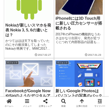
iPhone8には3D Touch用
に新しい圧力センサーが搭
Nokiaが新しいスマホを発
載される
表 Nokia 3, 5, 6の違いと
2017年のiPhoneの機能的なうわ
は？
さはかなり出回り、発売が近づ
かつてはほぼ天下を取っていた
くにつれて内部部品の話題も出
のにその後没落してしまった
るようになりました。今回のう
Nokiaが再興です。MWC2017で
わさは3D Touch用のセンサーが
Nokiaの新しいスマートフォンが
新しくなるという噂です。より
2017.02.27
2017.01.23
3種類発表されました。Nokia 3,
広い範囲の圧力を検出できるフ
Nokia 5, Nokia6 と名付けられた
ィルムセンサーを採用9to...
ガジェット
ガジェット
これらのスマホはどのように
違...
FacebookがGoogle Now
新しいGoogle Photosは
やSiriのようなデジタルア
パソコン上の写真のバック
シスタント Moneypenny
アップにも使える
を計画中
FacebookがGoogle NowやSiriの
先日リリースされた新しい
ホームへ
メニュー
記事をシェア
検索
記事の先頭
サイドバー