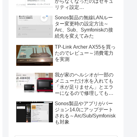
がらなくなったのはセキュ
リティ設定
（WPA2/WPA3）が原因
Sonos製品の無線LANルー
ター変更時の設定方法～
Arc、Sub、Symfoniskの接
続先を変えてみた
TP-Link Archer AX55を買っ
たのでレビュー～消費電力
を実測
我が家のヘルシオが一部の
メニューだけ水を入れても
「水が足りません」とエラ
ーになるので修理してもら
った
Sonos製品やアプリがバー
ジョン14.0にアップデート
される～Arc/Sub/Symfonisk
も対象