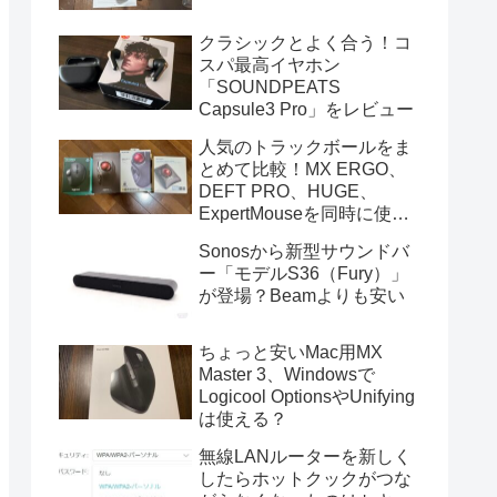
クラシックとよく合う！コ
スパ最高イヤホン
「SOUNDPEATS
Capsule3 Pro」をレビュー
人気のトラックボールをま
とめて比較！MX ERGO、
DEFT PRO、HUGE、
ExpertMouseを同時に使っ
てみた
Sonosから新型サウンドバ
ー「モデルS36（Fury）」
が登場？Beamよりも安い
ちょっと安いMac用MX
Master 3、Windowsで
Logicool OptionsやUnifying
は使える？
無線LANルーターを新しく
したらホットクックがつな