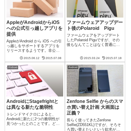
AppleがAndroidからiOS
ファームウェアアップデー
への公式引っ越しアプリを
ト後のPolaroid Pigu
提供
ファームウェアをアップデート
したPolaroid Piguですが、その
AppleがAndroid から iOS への引
後もなんてことはなく普通に使
っ越しをサポートするアプリを
えてます。普通に使えるのは重
リリースするようです。非公式
要意外と「普通に使えている」
のアプリではこういったアプリ
というのは貴重だと思うのです
2015.06.12
2015.07.08
2015.03.24
2015.07.18
はありそうですが、Apple自らこ
が、海のものとも山のものとも
のようなアプリを出すのはすご
わからなかった端末にしてはい
Android
Android
いですね。引っ越し作業は結構
い...
面倒私も昔iOSか...
AndroidにStagefrightと
Zenfone Selfie からのスマ
は異なる新たな脆弱性
ホ買い替え計画 大画面は
正義？
トレンドマイクロによると、
Androidに新たに2つの脆弱性が
長らく使ってきたZenfone
見つかったとのことです。どち
Selfie(ZD551KL)ですが、そろそ
らもメッセージ送信に関連した
ろ買い替えたいという欲求が強