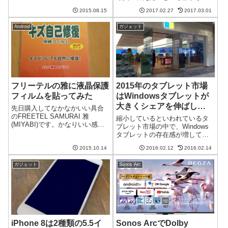
もののようです。最近よく
くなってきました。今度は大画
Androidの脆弱性が見つかってい
2015.08.15
2017.02.27
2017.03.01
面のスマホにしようかなと思っ
るのはいいことなのか悪いこと
て下調べです。ZenFone Selfieの
なのか。。。不正メッセージを
Android
ガジェット
良かった点、悪かった点まずは
メッセ...
これまで...
フリーテルの雅に液晶保護
2015年のタブレット市場
フィルムを貼ってみた
はWindowsタブレットが
大きくシェアを伸ばし
先日購入してなかなかいい具合
iPadがシェアを奪われる
のFREETEL SAMURAI 雅
縮小しているといわれているタ
(MIYABI)です。かなりいい感じ
ブレット市場の中で、Windows
で使っているのですが、特に背
タブレットの存在感が増してい
面が傷つきそうでちょっと怖い
るようです。Windowsタブレッ
です。そこで液晶保護フィルム
2015.10.14
2016.02.12
2016.02.14
トは主要な3つのOSの中で唯一
を貼ってみました。透明プラス
シェアを伸ばしたそうです。そ
チックむき出しの背面が怖いm...
ガジェット
Sonos Arc
して、シェアをiPadから奪い取
ったとか。低調なタブレット...
iPhone 8は2種類の5.5イ
Sonos ArcでDolby