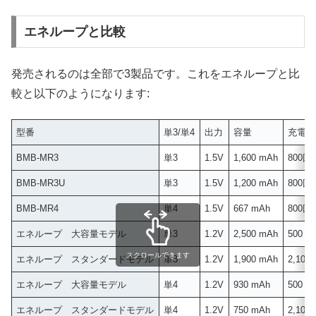
エネループと比較
発売されるのは全部で3製品です。これをエネループと比
較と以下のようになります:
型番
単3/単4
出力
容量
充電回
BMB-MR3
単3
1.5V
1,600 mAh
800回
BMB-MR3U
単3
1.5V
1,200 mAh
800回
BMB-MR4
単4
1.5V
667 mAh
800回
エネループ 大容量モデル
単3
1.2V
2,500 mAh
500 
スクロールできます
エネループ スタンダードモデル
単3
1.2V
1,900 mAh
2,100
エネループ 大容量モデル
単4
1.2V
930 mAh
500 
エネループ スタンダードモデル
単4
1.2V
750 mAh
2,100