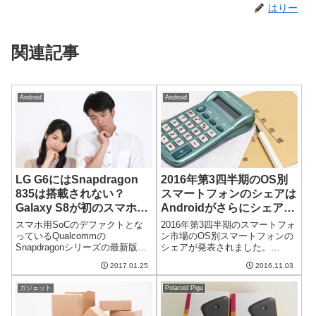
はりー
関連記事
Android
Android
LG G6にはSnapdragon
2016年第3四半期のOS別
835は搭載されない？
スマートフォンのシェアは
Galaxy S8が初のスマホに
Androidがさらにシェアを
なる見込み
伸ばす Windows Phone
スマホ用SoCのデファクトとな
2016年第3四半期のスマートフォ
は「その他」カテゴリに転
っているQualcommの
ン市場のOS別スマートフォンの
Snapdragonシリーズの最新版
シェアが発表されました。
落
Snapdragon 835 はLG G6ととも
Androidがさらにシェアを伸ば
2017.01.25
2016.11.03
にデビューするといわれてきま
し、iOSがシェアを落とす結果に
した。しかし、最近のうわさで
なったそうです。そして、悲し
ガジェット
Polaroid Pigu
はLG G6にはSnapdragon 83...
いことに、Windows Phoneがつ
いに「その他」カテ...