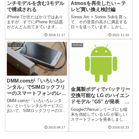
ンチモデルを含む3モデル
Atmosを再生したい～テ
で構成される
レビ買い換え検討編
iPhone 7が出たばかりではあり
Sonos Arc + Sonos Subを買っ
ますが、すでにiPhone 8の話題
て、その音質の高さに満足する
がどんどん出てきています。今
日々を送っています。しかしな
回のうわさでは、iPhone 8の世
がら、せっかくならSonos Arcが
2016.11.17
2021.11.10
代では3つのモデルで構成される
対応しているDolby Atmosを再生
そうです。さらに、そのうちの2
したいという気持ちになりまし
ガジェット
Android
つはどちらも5.5インチディスプ
た。まずはテレビをeARC対応...
レイモデルだ...
DMM.comが「いろいろレ
ンタル」でSIMロックフリ
金属製ボディでバッテリー
ーのスマートフォンのレン
交換可能な LG のハイエン
タルを開始
DMM.comが「いろいろレンタ
ドモデル “G5” が発表 専
ル」というレンタルサービスに
用外付けアクセサリーで機
GoogleのNexusシリーズにも端
おいて、SIMロックフリーのスマ
能拡張
末を供給している LG が新しい
ートフォンのレンタルを開始し
スマートフォンを発表しまし
たそうです。スマートフォンは
た。"G5"と呼ばれる同社のフラ
安くなったとはいっても高価で
2015.08.17
2016.02.23
ッグシップスマホは金属筐体な
すので、買う前に少し試したい
のにバッテリー交換が可能だっ
とかいう需要もあるかと思いま