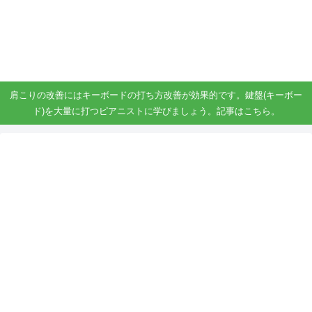
ガジェット、スマホ、タブレット好きがブログを書いています。
ガジェットスマホタブ好き！！
肩こりの改善にはキーボードの打ち方改善が効果的です。鍵盤(キーボー
ド)を大量に打つピアニストに学びましょう。記事はこちら。