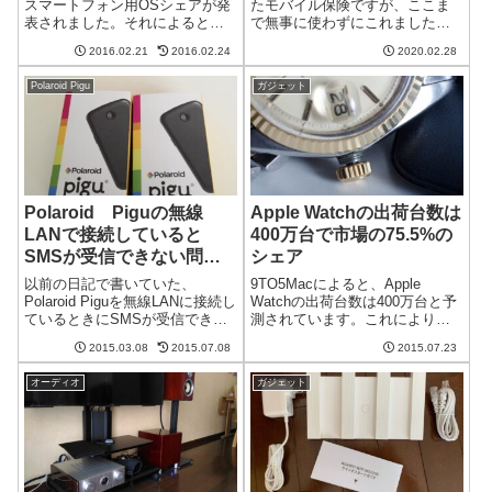
落とす
スマートフォン用OSシェアが発
たモバイル保険ですが、ここま
表されました。それによると、
で無事に使わずにこれました。
Androidがさらに勢力を拡大し、
そろそろ壊れたら新しいのに変
2016.02.21
2016.02.24
2020.02.28
iOSとWindowsがシェアを下げた
えてもいい時期に来たのでモバ
そうです。やはりiPhoneの失速
イル保険を解約することに。せ
Polaroid Pigu
ガジェット
は本当なのでしょうか？独占状
っかくなのでスクリーンショッ
態のA...
ト付きで手順をご紹介します。
「よく...
Polaroid Piguの無線
Apple Watchの出荷台数は
LANで接続していると
400万台で市場の75.5%の
SMSが受信できない問
シェア
題 解決
以前の日記で書いていた、
9TO5Macによると、Apple
Polaroid Piguを無線LANに接続し
Watchの出荷台数は400万台と予
ているときにSMSが受信できな
測されています。これにより、
い問題が解決されました。サポ
スマートウォッチ市場の75.5%の
2015.03.08
2015.07.08
2015.07.23
ートに問い合わせてみた結局自
シェアをとったとか。Apple
力解決できなかったので、Pigu
Watchの出荷台数の大小はともか
オーディオ
ガジェット
を販売しているクロスリンクマ
く、スマートウォッチ市場の中
ーケティングに問い合わせ...
では抜群に売...