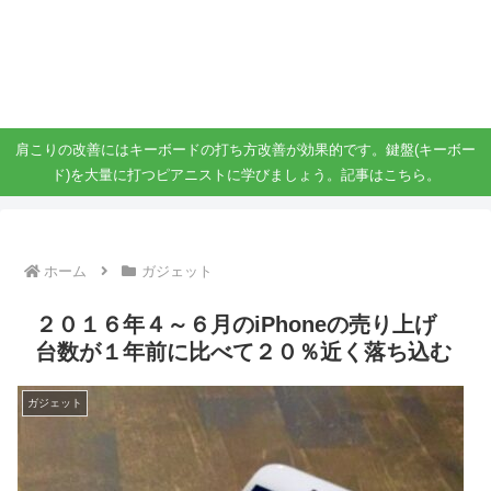
ガジェット、スマホ、タブレット好きがブログを書いています。
ガジェットスマホタブ好き！！
肩こりの改善にはキーボードの打ち方改善が効果的です。鍵盤(キーボー
ド)を大量に打つピアニストに学びましょう。記事はこちら。
ホーム
ガジェット
２０１６年４～６月のiPhoneの売り上げ
台数が１年前に比べて２０％近く落ち込む
ガジェット