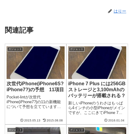
はりー
関連記事
ガジェット
ガジェット
次世代iPhone(iPhone6S?
iPhone 7 Plus には256GB
iPhone7?)の予想 11項目
ストレージと3,100mAhの
バッテリーが搭載される？
Pocket-lintが次世代
iPhone(iPhone7?)の11の新機能
新しいiPhoneのうわさはもっぱ
について予想を立てています。
ら4インチの小型iPhoneがメイン
どのような機能が実装されるの
ですが、ここにきてiPhone 7
でしょうか？圧力を測定できる
Plusのうわさが出てきました。
タッチパネルが目玉？それによ
2015.05.13
2015.08.08
2016.01.04
ストレージ容量とバッテリー容
ると、以下の11項目が新機能と
量をともにiPhone 6 Plusよりも
なる予想だそうです。圧...
ガジェット
ガジェット
増量してくるそうです。スペッ