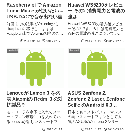
Raspberry pi で Amazon
Huawei WS5200をレビュ
Prime Music が使いたい –
ー その2 消費電力と電波の
USB-DACで音が出ない編
強さ
前回までの記事でVolumioから
Huawei WS5200の購入後レビュ
Raspbianに移行し、まずは
ーその2です。今回は消費電力と
Raspbian上でVolumio相当のこと
WiFiの電波の強さについてレビ
ができるようになりました。こ
ューします。Huawei WS5200の
2017.04.14
2019.01.25
2019.12.12
2019.12.13
れで念願のAmazon Prime Music
実際に購入したレビューを含め
をRaspberry pi上で再生にトライ
た記事は以下のタグを参照くだ
Android
Android
できる、と思っ...
さい: 消費電力は低いまずは消費
電力です。...
Lenovoが Lemon 3 を発
ASUS Zenfone 2,
表 Xiaomiの Redmi 3 の対
Zenfone 2 Laser, Zenfone
抗製品？
Selfie のAndroid 6.0
Marshmallowへのアップ
モトローラを傘下に入れてスマ
日本でもコストパフォーマンス
グレードを発表
ートフォン市場に力を入れてい
の高いスマートフォンとして人
るLenovoが新しいスマートフォ
気のASUSのZenfone 2シリーズ
ンを発表しました。Lemon 3と呼
がAndroid 6.0 Marshmallowにア
2016.01.14
2015.11.17
2016.05.05
ばれる新しいスマートフォンは
ップグレードされるそうです。