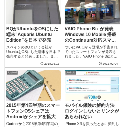
クの...
BQがUbuntuをOSにした
VAIO Phone Biz が発表
端末”Aquaris Ubuntu
Windows 10 Mobile 搭載
Edition”を日本で発売
のContinuum対応スマー
トフォン
スペインのBQという会社が
ついにVAIOから登場が予告され
UbuntuをOSにした端末を日本で
ていたスマートフォンが発表さ
発売すると発表しました。また1
れました。VAIO Phone Bizと呼
つスマホに新しい選択肢が生ま
ばれるこのスマートフォンはビ
2015.08.13
2016.02.04
れますね。Aquaris Ubuntu
ジネス向けに最適な機能を搭載
Editionとして4.5型と5型の2つの
しているそうです。5.5インチデ
Android
Android
端末を発売今回BQが発表したの
ィスプレイとSnapdragon 617搭
はとAq...
載のスマ...
2015年第4四半期のスマー
モバイル保険の解約方法
トフォンOSシェアは
ログインしないとリンクが
Androidがシェアを拡大し
あらわれない
iOSとWindowsがシェアを
Gartnerから2015年第4四半期の
iPhone XRを買ったときに契約し