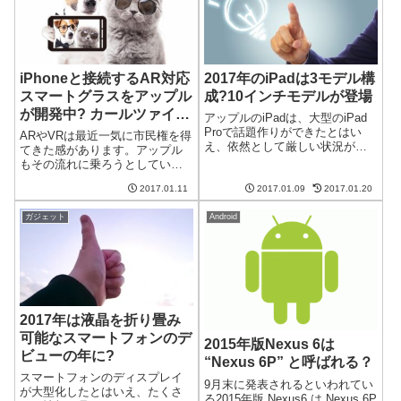
iPhoneと接続するAR対応
2017年のiPadは3モデル構
スマートグラスをアップル
成?10インチモデルが登場
が開発中? カールツァイス
アップルのiPadは、大型のiPad
との協業
Proで話題作りができたとはい
ARやVRは最近一気に市民権を得
え、依然として厳しい状況が続
てきた感があります。アップル
いています。2017年はこの状況
もその流れに乗ろうとしている
を打破すべく新しいモデル構成
ようで、AR対応のスマートグラ
となるそうです。新たに10イン
2017.01.11
2017.01.09
2017.01.20
ス(眼鏡型デバイス)を開発してい
チクラスのモデルが登場すると
るといわれています。その協業
か。iPad ProとiP...
ガジェット
Android
相手はカメラ用レンズで有名な
カールツァイス社だとか。
iPhon...
2017年は液晶を折り畳み
可能なスマートフォンのデ
2015年版Nexus 6は
ビューの年に?
“Nexus 6P” と呼ばれる？
スマートフォンのディスプレイ
9月末に発表されるといわれてい
が大型化したとはいえ、たくさ
る2015年版 Nexus6 は Nexus 6P