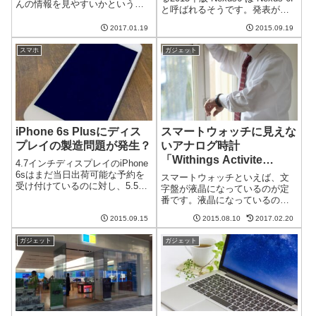
んの情報を見やすいかというと
と呼ばれるそうです。発表が近
限界があります。また、タブレ
いづいてきて、いろいろな情報
ットは薄型化したとはいえ、手
2017.01.19
2015.09.19
が出てくるようになりました
軽に取り出して見るには大きい
ね。"P" は何を意味する？今のと
です。2017年はこれらのジレン
スマホ
ガジェット
ころ、Nexus 6P の "P" が何を...
マを解決する、液晶を折りたた
めるスマート...
iPhone 6s Plusにディス
スマートウォッチに見えな
プレイの製造問題が発生？
いアナログ時計
「Withings Activite
4.7インチディスプレイのiPhone
Pop」は電池が長持ち
6sはまだ当日出荷可能な予約を
スマートウォッチといえば、文
受け付けているのに対し、5.5イ
字盤が液晶になっているのが定
ンチディスプレイのiPhone 6s
番です。液晶になっているので
Plusは3～4週間後の発送となっ
情報がいろいろ表示できる一方
ているようです。この背景には
2015.09.15
2015.08.10
2017.02.20
で、電池の持ちが悪いという欠
ディスプレイの製造問題がある
点があります。毎日充電しなく
のではない...
ガジェット
ガジェット
てはならないものもざらとか。
最近発売された「Withings
Activ...