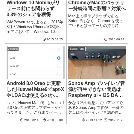
Windows 10 Mobileがリ
ChromeがMacのバッテリ
リース前にも関わらず
ー持続時間に影響？対策へ
3.3%のシェアを獲得
Mac上で標準ブラウザである
Safariではなく、Chromeを使っ
WMPoweruserによると、2015年
ているとばってーりの持ち時間
8月のWindows PhoneのOS別シ
が1~2時間ほど短くなるそうで
ェアにおいて、Windows 10
す。そんなことがあるのでしょ
Moibleが3.3％のシェアを獲得し
うか？Googleはすでに問題を認
2015.08.25
2015.06.29
たそうです。でも、まだ
識Google+に投稿されている
Windows 10 Mobileってリリース
Chrome開発者の...
Android
Sonos Amp
前でベータ版な...
Android 8.0 Oreo に更新
Sonos Amp でハイレゾ音
したHuawei Mate9でapt-X
源が再生できない問題は
やLDACは使えるのか
Raspberry pi + I2S DAC
(18/8/05 追記有)
で解決
ついにHuawei Mate9にもAndroid
かなり私の理想に近いアンプで
8.0 Oreの正式アップデートがや
あるSonos Ampですが、一番の
ってきました。これまでベータ
欠点は今時ハイレゾ音源の再生
テストという形では利用可能で
に対応していない点です。DSD
2018.02.10
2019.05.09
2019.11.22
2019.11.26
したが、今回はすべてのユーザ
どころかPCMの24-bitも再生でき
ーにアップデートが配信される
ません。しかしながら、
形となります。Android 8.0の目
Raspberry piとI2S DACを組み合