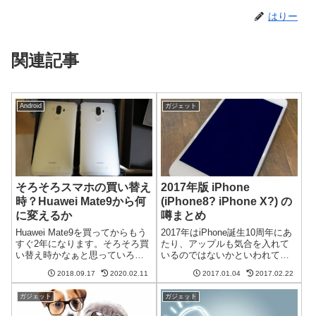
はりー
関連記事
Android
ガジェット
そろそろスマホの買い替え
2017年版 iPhone
時？Huawei Mate9から何
(iPhone8? iPhone X?) の
に変えるか
噂まとめ
Huawei Mate9を買ってからもう
2017年はiPhone誕生10周年にあ
すぐ2年になります。そろそろ買
たり、アップルも気合を入れて
い替え時かなぁと思っていろい
いるのではないかといわれてい
ろ調べてみました。なかなかこ
ます。2017年が始まった時点
2018.09.17
2020.02.11
2017.01.04
2017.02.22
れ！というのがないのが苦しい
で、現在流れている 2017年版
ところです。2年間快適に過ごせ
iPhoneのうわさをまとめてみた
ガジェット
ガジェット
たMate 9Huawei Mate9は私とし
いと思います。4.7インチ、5.5イ
ては初めて...
ンチ、5.8...