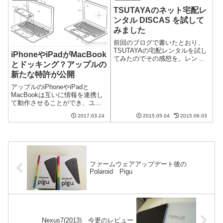
300万台上回るiPhone...
TSUTAYAのネット宅配レ
ンタル DISCAS を試して
みました
前回のブログで書いたとおり、
TSUTAYAの宅配レンタルを試し
iPhoneやiPadがMacBook
てみたのでその感想を。レンタ
とドッキング？アップルの
ル申し込み方法は非常に簡単や
新たな特許が公開
り方は非常に簡単で、TSUTAYA
のHPで申し込み、借りたいもの
アップルのiPhoneやiPadと
を優先度をつけてリスト化する
MacBookは互いに情報を連携し
だけです。そうすると、優先度
て動作させることができ、ユー
が...
ザーには便利な環境を構築でき
2017.03.24
2015.05.04
2015.06.03
ます。アップルはさらにその先
を行く特許を公開しました。
iPhoneやiPadを直接MacBookの
ようなパソコンにド...
ファームウェアアップデート後の
Polaroid Pigu
Nexus7(2013) 今更のレビュー