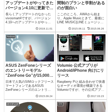
アップデートがやってきた
間制のプランと学割がある
バージョン4.10に更新で
のが面白い
Connected GPSに対応
長らくアップデートのなかった
ここのところ、AWAから始ま
vivosmart4ですが、バージョン
り、Apple Musicときて、最後に
4.10へのアップデートがやって
LINE MUSIC(LINEミュージック)
きました。前が2.80だったの
と、定額音楽ストリーミングサ
2019.11.01
2015.06.11
2015.06.26
で、バージョンとしては大幅な
ービスが盛り上がっています。
更新です。vivosmart4のレビュ
(AWAとApple Musicに関する記
Android
オーディオ
ーなどの記事をいろいろ書いて
事はこちら) MUSICもよう...
います。下記のリン...
ASUS ZenFoneシリーズ
Volumio 公式アプリが
のエントリーモデル
Android/iPhone 向けにリ
“ZenFone Go”が15,000円
リース
以下で発売される
日本で人気のSIMロックフリース
Raspberry Piと組み合わせて快適
マートフォンであるASUS
なオーディオ環境が構築できる
ZenFoneシリーズのエントリー
Volumioですが、その公式アプリ
モデルである "ZenFone Go"が発
がリリースされました。Android
2015.09.24
2017.03.23
売されました。インドではなん
とiOSに対応しています。ウェブ
と15,000円以下で発売されてい
ブラウザ不要でVolumioを制御可
オーディオ
iOS
るとのこと。スペックも悪くな
能アプリ化されてうれしいのは
いのでこの値段...
何...