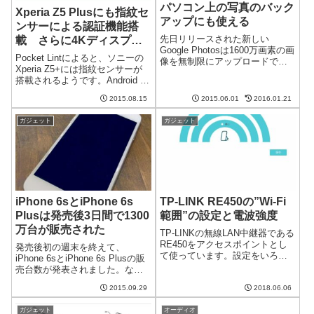
パソコン上の写真のバック
Xperia Z5 Plusにも指紋セ
アップにも使える
ンサーによる認証機能搭
先日リリースされた新しい
載 さらに4Kディスプレ
Google Photosは1600万画素の画
イも？
Pocket Lintによると、ソニーの
像を無制限にアップロードでき
Xperia Z5+には指紋センサーが
るという素晴らしい仕様です
搭載されるようです。Android M
が、スマホやタブレットで撮っ
の新機能をいかすためなのでし
た写真だけだと思われていない
2015.08.15
2015.06.01
2016.01.21
ょう。さらには4Kディスプレイ
でしょうか？実は、パソコン上
を搭載する可能性があるとか。
にある写真をアップロードして
ガジェット
ガジェット
Xperia Z5+には指紋センサーを...
バッ...
iPhone 6sとiPhone 6s
TP-LINK RE450の”Wi-Fi
Plusは発売後3日間で1300
範囲”の設定と電波強度
万台が販売された
TP-LINKの無線LAN中継器である
RE450をアクセスポイントとし
発売後初の週末を終えて、
て使っています。設定をいろい
iPhone 6sとiPhone 6s Plusの販
ろ見ていたところ、"Wi-Fi範
売台数が発表されました。なん
囲"という項目が。設定によって
と、1300万台が売れたそうで
何が変わるのか試してみまし
2015.09.29
2018.06.06
す。相変わらずすごい人気です
た。最大、標準、最小から選べ
ね。iPhone 6/iPhone 6 Plusを
る電波の強度この設定はRE...
ガジェット
オーディオ