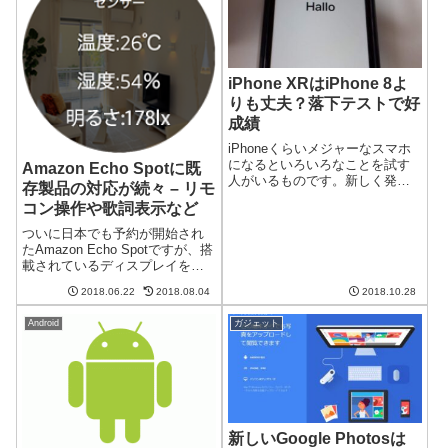
iPhone XRはiPhone 8よ
りも丈夫？落下テストで好
成績
iPhoneくらいメジャーなスマホ
になるといろいろなことを試す
Amazon Echo Spotに既
人がいるものです。新しく発売
存製品の対応が続々 – リモ
されたiPhone XRを落として壊れ
コン操作や歌詞表示など
やすさを試した記事が複数リリ
ースされました。そのどれも
ついに日本でも予約が開始され
iPhone 8よりも壊れにくいとい
たAmazon Echo Spotですが、搭
う結果となっています。...
載されているディスプレイを活
かすため、既存のEcho対応製品
2018.06.22
2018.08.04
2018.10.28
のSpot対応が続々と発表されて
います。私もすでにSpotを予約
Android
ガジェット
しましたが、Spotの魅力が増し
てワクワクし...
新しいGoogle Photosは