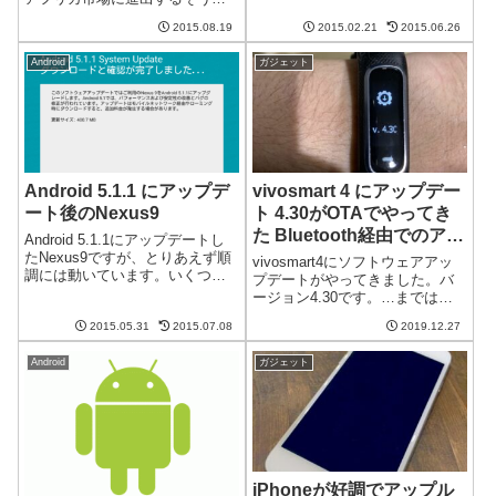
汚いため、これを常用するのは
す。まだまだスマートフォンが
きついなと思いました。タブレ
2015.08.19
2015.02.21
2015.06.26
普及していないアフリカ市場で
ットと組み合わせてみたそこ
Androidを普及させることができ
で、タブレットとの併用でこの
Android
ガジェット
るのでしょうか。88ドルのInfinix
問題を解決しようと考えまし
HO...
た。候...
Android 5.1.1 にアップデ
vivosmart 4 にアップデー
ート後のNexus9
ト 4.30がOTAでやってき
た Bluetooth経由でのアッ
Android 5.1.1にアップデートし
プデートにいつのまにか対
たNexus9ですが、とりあえず順
vivosmart4にソフトウェアアッ
調には動いています。いくつか
応?
プデートがやってきました。バ
感想を。動作がきびきびするよ
ージョン4.30です。…までは普
うになった体感ですが、画面の
通なのですが、今回はパソコン
移り変わりとか、操作に対して
2015.05.31
2015.07.08
2019.12.27
に接続していないにもかかわら
きびきびと反応するようになっ
ず勝手にアップデートされまし
たような気がします。CP...
Android
ガジェット
た。いつの間にかBluetooth経由
でのOTAアップデー...
iPhoneが好調でアップル