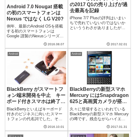
の2017 Q1の売り上げが過
Android 7.0 Nougat 搭載
去最高を記録
の初のスマートフォンは
iPhone 7/7 Plusの評判はいまい
Nexus ではなく LG V20?
ちで売れていないのではないか
例年、最新のAndroid OSを搭載
といううわさがありましたが、
する初のスマートフォンは
それを払しょくする結果が出て
Google 謹製のNexusシリーズで
きました。アップルの2017年Q1
した。それが、2016年に発表さ
の売り上げが過去最高を記録し
2016.08.07
2017.02.01
れる Android 7.0 Nougat では変
たようです。しかも、その要因
わる可能性があるそうです。そ
がiPhoneの売り上...
Android
Android
の端末は LG の V20...
BlackBerry がスマートフ
BlackBerryの新型スマホ
ォン端末開発を中止 キー
Mercury にはSnapdragon
ボード付きスマホは終了
625と高画質カメラが搭載
か？
される？
BlackBerryといえばキーボード
久々に登場するといわれている
付きのビジネスに向いたスマー
BlackBerryの新型スマホ Mercury
トフォンの代名詞でした。そん
の噂です。残念ながらハイエン
なBlackBerryが自社によるスマ
ドのCPUではなくミドルレンジ
2016.10.01
2017.01.31
ートフォン開発を中止すること
のCPUが搭載されるそうです。
を発表しました。一つの時代の
また、スマホの中ではかなり高
ガジェット
ガジェット