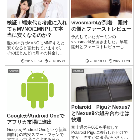
検証：端末代も考慮に入れ
vivosmart4が到着 開封
てもMVNOにMNPして本
の儀とファーストレビュー
当に安くなるのか？
予約していたガーミンの
vivosmart4が届きました。早速
世の中ではMVNOにMNPすると
開封とファーストレビューした
安くなると言われていますが、
いと思います。vivosmart4のレ
そのほとんどは月々の料金しか
ビューなどの記事をいろいろ書
計算されていません。端末代を
いています。下記のリンクを参
2015.05.24
2016.05.21
2018.10.11
2022.11.23
考慮に入れても安くなるのか、
照ください。非常にコンパクト
検証してみました。携帯料金は
な外箱と中身予約しておいたと
Android
Android
固定費なので生活費に直結しま
こ...
す。元々、私がドコモから各
MVNOにMN...
Polaroid PiguとNexus7
とNexus9の組み合わせは
GoogleがAndroid Oneで
快適
アフリカ市場に進出
富士通のF-06Eを手放して
GoogleがAndroid Oneという新興
Polaroid Piguに移行したわけで
国向けの格安スマートフォンで
すが、さすがに液晶が小さくて
アフリカ市場に進出するそうで