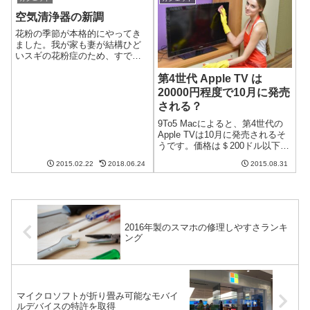
終わりを感じますね。一時はス
画質のカメラが搭載されると
マートフォン市場を独占し...
か。Snapdrag...
空気清浄器の新調
花粉の季節が本格的にやってき
ました。我が家も妻が結構ひど
いスギの花粉症のため、すでに
空気清浄器を導入しています。
第4世代 Apple TV は
今使っているのは東芝のCAF-
M16Sという機種で、安い割に
20000円程度で10月に発売
HEPAフィルターという優秀なフ
される？
ィルターが搭載されていたので
愛用して...
9To5 Macによると、第4世代の
Apple TVは10月に発売されるそ
うです。価格は＄200ドル以下と
のことなので20000円程度でしょ
2015.02.22
2018.06.24
2015.08.31
うか？第3世代に比べると高くな
る第3世代のApple TVは日本で
8200円、アメリカでは69ドル
で...
2016年製のスマホの修理しやすさランキ
ング
マイクロソフトが折り畳み可能なモバイ
ルデバイスの特許を取得