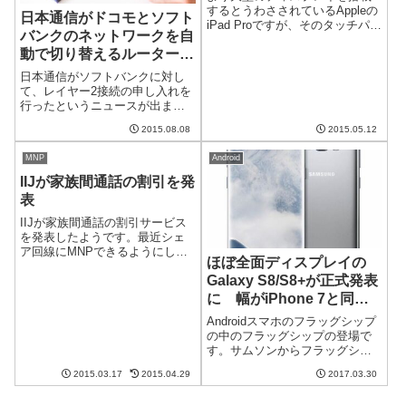
するとうわさされているAppleの
日本通信がドコモとソフト
iPad Proですが、そのタッチパネ
バンクのネットワークを自
ルに"nanowire"タッチパネルが搭
動で切り替えるルーターを
載されるとApple Insiderが伝えて
います。iPad Proには12インチ
使うための申し入れを行う
日本通信がソフトバンクに対し
または13インチの...
て、レイヤー2接続の申し入れを
行ったというニュースが出まし
た。申し入れが受け入れられれ
2015.08.08
2015.05.12
ば、すでにレイヤー2接続してい
るNTTドコモと新たに接続する
MNP
Android
ソフトバンクの間でネットワー
クを切り替えることができる製
IIJが家族間通話の割引を発
品を実現す...
表
IIJが家族間通話の割引サービス
を発表したようです。最近シェ
ア回線にMNPできるようにして
ほぼ全面ディスプレイの
から、動きが速いですね。確か
Galaxy S8/S8+が正式発表
に、３大キャリアの場合は家族
間の通話が前から当たり前にな
に 幅がiPhone 7と同等
っていたのに対して、MVNOは
で5.8インチディスプレイ
Androidスマホのフラッグシップ
家族でMNPしても容量シェアく
搭載
の中のフラッグシップの登場で
らいし...
す。サムソンからフラッグシッ
プとなるGalaxy S8/S8 +が発表
2015.03.17
2015.04.29
2017.03.30
されました。なんといってもフ
ロントの大部分を覆うディスプ