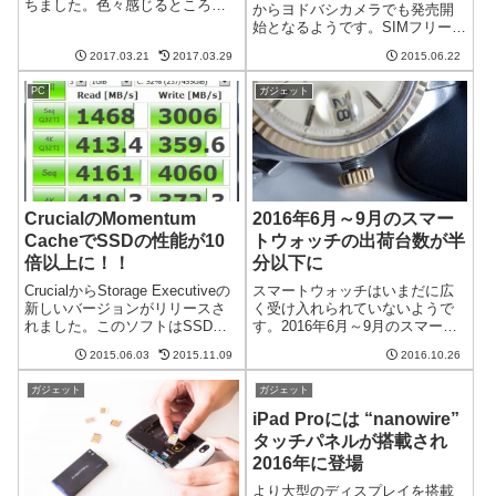
ちました。色々感じるところが
からヨドバシカメラでも発売開
あるので感想を含めてレビュー
始となるようです。SIMフリーの
したいと思います。Huawei
端末の販路が拡大されるとユー
Mate9についての個別の記事はこ
2017.03.21
2017.03.29
2015.06.22
ザーにとってはうれしいです
ちらを参照ください。大画面
ね。gooのスマホ g01,g02,g03と
は...
PC
ガジェット
はいずれもZTE BLADEがベー...
CrucialのMomentum
2016年6月～9月のスマー
CacheでSSDの性能が10
トウォッチの出荷台数が半
倍以上に！！
分以下に
CrucialからStorage Executiveの
スマートウォッチはいまだに広
新しいバージョンがリリースさ
く受け入れられていないようで
れました。このソフトはSSDの
す。2016年6月～9月のスマート
ファームウェアのアップデート
ウォッチの出荷台数は前年同期
2015.06.03
2015.11.09
2016.10.26
やSSDの上体確認が行えるので
比で51.6%も減少したそうです。
すが、今回から「Momentum
560万台から270万台への大幅減
ガジェット
ガジェット
Cache」というSSDの性能を向
少IDCの調査によると、2016年6
上...
月～9月に出荷され...
iPad Proには “nanowire”
タッチパネルが搭載され
2016年に登場
より大型のディスプレイを搭載