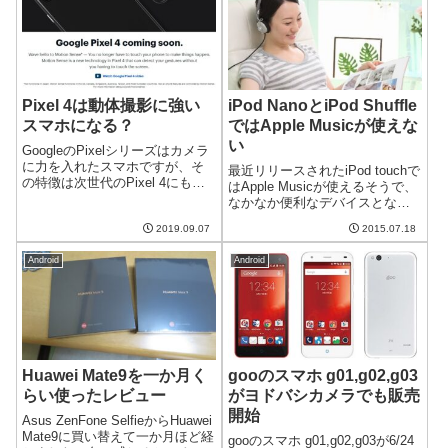
OneGoog...
Pixel 4は動体撮影に強い
iPod NanoとiPod Shuffle
スマホになる？
ではApple Musicが使えな
い
GoogleのPixelシリーズはカメラ
に力を入れたスマホですが、そ
最近リリースされたiPod touchで
の特徴は次世代のPixel 4にも受
はApple Musicが使えるそうで、
け継がれるようです。特にPixel
なかなか便利なデバイスとなり
4ではスポーツ観戦で役に立つ動
ました。しかし、同時にリリー
体の撮影機能が強化されるよう
2019.09.07
2015.07.18
スされたiPod nanoやiPod shuffle
です。動体撮影が行えるMotion
ではApple Musicが使えないそう
Mod...
Android
Android
です。なぜ非...
Huawei Mate9を一か月く
gooのスマホ g01,g02,g03
らい使ったレビュー
がヨドバシカメラでも販売
開始
Asus ZenFone SelfieからHuawei
Mate9に買い替えて一か月ほど経
gooのスマホ g01,g02,g03が6/24