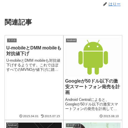
はりー
関連記事
スマホ
Android
U-mobileとDMM mobileも
対抗値下げ
U-mobileとDMM mobileも対抗値
下げするようです。これでほぼ
すべてのMVNOが値下げに踏み
切ったということでしょうか。
新生活に向けた施策？やはり新
Googleが50ドル以下の激
生活に向けて新たなユーザを獲
安スマートフォン発売を計
得しなくてはという危機感が強
画
いのでしょうね。前々から...
Android Centralによると、
Googleが50ドル以下の激安スマ
ートフォンの発売を計画してい
るそうです。新興国のインド向
2015.04.01
2015.07.15
2015.08.10
けとのことですが、かなりイン
パクトのある価格ですね。イン
Android
オーディオ
ド市場向けに発売されたAndroid