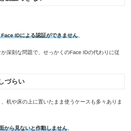
。
ace IDによる認証ができません
。
深刻な問題で、せっかくのFace IDの代わりに従
しづらい
く、机や床の上に置いたまま使うケースも多々ありま
を正面から見ないと作動しません
。