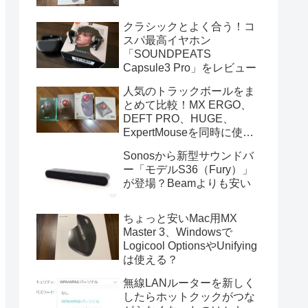
クラシックとよく合う！コ
スパ最高イヤホン
「SOUNDPEATS
Capsule3 Pro」をレビュー
人気のトラックボールをま
とめて比較！MX ERGO、
DEFT PRO、HUGE、
ExpertMouseを同時に使っ
てみた
Sonosから新型サウンドバ
ー「モデルS36（Fury）」
が登場？Beamよりも安い
ちょっと安いMac用MX
Master 3、Windowsで
Logicool OptionsやUnifying
は使える？
無線LANルーターを新しく
したらホットクックがつな