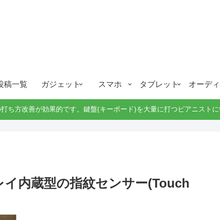
ガジェット、スマホ、タブレット好きがブログを書いています。
ガジェットスマホタブ好き！！
投稿一覧
ガジェット
スマホ
タブレット
オーディ
打ち方改善が効果的です。鍵盤(キーボード)を大量に打つピアニスト
プレイ内蔵型の指紋センサー(Touch