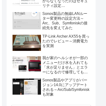
がらなくなったのはセキュ
リティ設定
（WPA2/WPA3）が原因
Sonos製品の無線LANルー
ター変更時の設定方法～
Arc、Sub、Symfoniskの接
続先を変えてみた
TP-Link Archer AX55を買っ
たのでレビュー～消費電力
を実測
我が家のヘルシオが一部の
メニューだけ水を入れても
「水が足りません」とエラ
ーになるので修理してもら
った
Sonos製品やアプリがバー
ジョン14.0にアップデート
される～Arc/Sub/Symfonisk
も対象