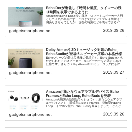
Echo Dotが進化して時間や温度、タイマーの残
り時間を表示できるように
AmazonのEcho Dotは安い価格でスマートスピーカー入門
として人気の製品です。これまではディスプレイ機能は一
切ありませんでしたが、現在の時刻などを表示できるバー
ジョンが発売されました。生活により寄り添ってくれる製
品になりそうです。他...
2019.09.26
gadgetsmartphone.net
Dolby Atmosや3Dミュージック対応のEcho、
Echo Studioが登場 5スピーカー搭載の本格仕様
Echoシリーズの最上位機種の登場です。Echo Studioと名
付けられたこのスピーカー、5スピーカーを内蔵する本格
仕様です。さらにDolby Atmosや3Dミュージックにも対応
と言う面白い機能を持っています。他にもいろいろな新製
品を発...
2019.09.27
gadgetsmartphone.net
Amazonが新たなウェアラブルデバイス Echo
FramesとEcho Loop, Echo Budsを発表
Amazonの怒涛の新製品ラッシュです。新たなウェアラブ
ルデバイスとして眼鏡型のEcho Frames、指輪型のEcho
Loop、イヤホン型のEcho Budsを発表しました。どんどん
Alexaの世界が広がっていきます。他にもいろいろな新...
2019.09.26
gadgetsmartphone.net