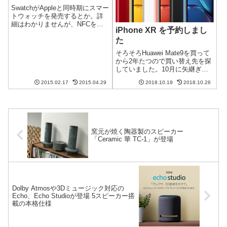
SwatchがAppleと同時期にスマー
トウォッチを発売するとか。詳
細はわかりませんが、NFCを搭
iPhone XR を予約しまし
載していて決済ができて、それ
た
でいながら充電がいらないと
か。 充電がいらないというのは
そろそろHuawei Mate9を買って
太陽電池で動くとかなんでしょ
から2年たつので買い替え先を探
うか?あるいは機械式時計みた
していました。10月に矢継ぎ早
い...
に発表されたスマホを見ました
2015.02.17
2015.04.29
2018.10.19
2018.10.26
が、結局iPhoneに。レビューは
届いてからするとして、iPhone
XRを選んだ理由を書いていきた
いと思います...
窯元が焼く陶器製のスピーカー
「Ceramic 華 TC-1」が登場
Dolby Atmosや3Dミュージック対応の
Echo、Echo Studioが登場 5スピーカー搭
載の本格仕様