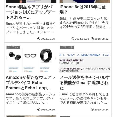
Sonos製品やアプリがバ
iPhone 6cは2016年に登
ージョン14.0にアップデー
場？
トされる～
先日、計画が中止になったと伝
Arc/Sub/Symfoniskも対
えられたiPhone 6cですが、今度
Sonosが同社のオーディオ機器や
は2016年の第2四半期に発売され
象
アプリをバージョン14.0にアッ
るといううわさが出てきまし
プデートしました。メジャーバ
た。月が近くなるとiPhoneに関
ー所ナップデートですが、不具
するうわさがいろいろ出てきま
2022.01.26
2015.08.08
2015.08.22
合修正がメインのようです。ア
すが、今年も動きが激しくなっ
ップデート前にAmazon Musicを
てきましたね。iPhon...
オーディオ
ガジェット
再生しようとしたところできな
かったので、アップデー...
Amazonが新たなウェアラ
メール送信をキャンセルす
ブルデバイス Echo
る機能がGmailに追加され
FramesとEcho Loop,
た
Echo Budsを発表
Amazonの怒涛の新製品ラッシュ
Gmailに送信ボタンを押してしま
です。新たなウェアラブルデバ
ったメールの送信をキャンセル
イスとして眼鏡型のEcho
できる機能が追加されました。
Frames、指輪型のEcho Loop、
この機能はInboxというGoogleの
2019.09.26
2015.06.24
イヤホン型のEcho Budsを発表
もう1つのメールクライアントに
しました。どんどんAlexaの世界
はすでに搭載されていたのです