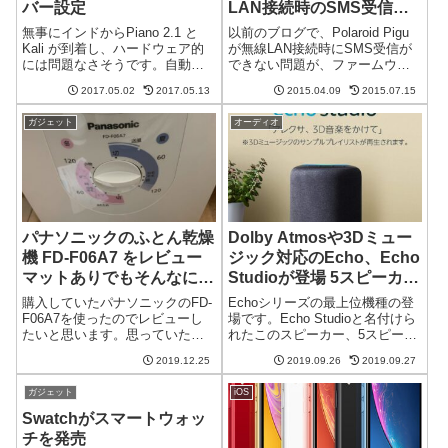
バー設定
LAN接続時のSMS受信に
ついて
無事にインドからPiano 2.1 と
以前のブログで、Polaroid Pigu
Kali が到着し、ハードウェア的
が無線LAN接続時にSMS受信が
には問題なさそうです。自動的
できない問題が、ファームウェ
にドライバーを組み込んで使え
アアップデートで直った、と書
2017.05.02
2017.05.13
2015.04.09
2015.07.15
る状態にしてくれるなんて素敵
きましたが、どうも解決してい
な機能はないので自力で何とか
ないような。。。モバイルONE
ガジェット
オーディオ
します。Volumioで使うことがメ
同士じゃないとだめ？私と妻の
イン？色々調べてみ...
間のSMSは無線LAN接...
パナソニックのふとん乾燥
Dolby Atmosや3Dミュー
機 FD-F06A7 をレビュー
ジック対応のEcho、Echo
マットありでもそんなに面
Studioが登場 5スピーカー
倒じゃなかった
搭載の本格仕様
購入していたパナソニックのFD-
Echoシリーズの最上位機種の登
F06A7を使ったのでレビューし
場です。Echo Studioと名付けら
たいと思います。思っていたよ
れたこのスピーカー、5スピーカ
りもふとん乾燥機は良いもので
ーを内蔵する本格仕様です。さ
2019.12.25
2019.09.26
2019.09.27
した。小さな本体、シンプルな
らにDolby Atmosや3Dミュージ
付属品実はこのFD-F06A7は少な
ックにも対応と言う面白い機能
ガジェット
iOS
くとも10年くらい前からほとん
を持っています。他にもいろい
どその姿を変えていない、家...
ろな新製品を発...
Swatchがスマートウォッ
チを発売