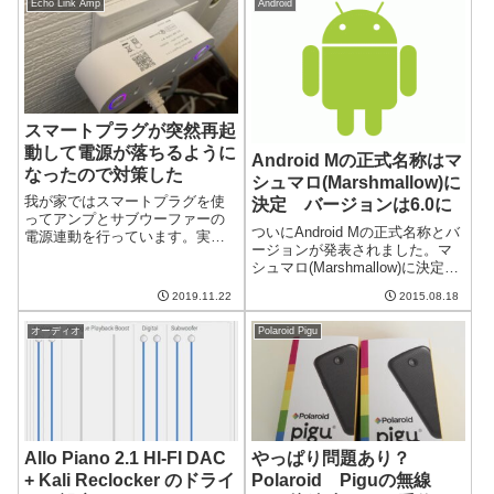
Echo Link Amp
Android
が広がっていきます。他にもい
が、Gmailにも追加されたようで
ろいろな新...
す。設定方法非常に...
スマートプラグが突然再起
動して電源が落ちるように
Android Mの正式名称はマ
なったので対策した
シュマロ(Marshmallow)に
我が家ではスマートプラグを使
決定 バージョンは6.0に
ってアンプとサブウーファーの
ついにAndroid Mの正式名称とバ
電源連動を行っています。実に
ージョンが発表されました。マ
便利なのですが、アンプをEcho
シュマロ(Marshmallow)に決定し
Link AmpからSonos Ampに変え
たそうです。また、バージョン
たら時々スマートプラグが再起
2019.11.22
2015.08.18
は6.0になったそうです。様々な
動して電源が落ちるようになり
うわさがあったけどマシュマロ
ました。これでは困るの...
オーディオ
Polaroid Pigu
に決定名称についてはマカロン
とか、M&Mとか...
Allo Piano 2.1 HI-FI DAC
やっぱり問題あり？
+ Kali Reclocker のドライ
Polaroid Piguの無線