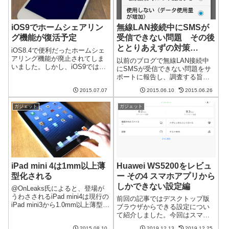
iOS9でホームシェアリン
無線LAN接続中にSMSが
グ機能が復活予定
受信できない問題 その後
ととりあえずの対策
iOS8.4で便利だったホームシェ
(Polaroid Pigu)
アリング機能が廃止されてしま
以前のブログで無線LAN接続中
いました。しかし、iOS9では復
にSMSが受信できない問題をサ
活するようです。やはり不評だ
ポートに報告し、調査する旨の
ったのですかね。Apple社員のツ
返答を得たことを書きました。
イートで復活宣言Appleのエデ
2015.07.07
2015.06.10
2015.06.26
その後の進捗ととりあえずの対
ィ・キュー氏が以下のように
策についてです。まだ返答を得
Twitter上で述べてい...
ガジェット
ガジェット
られず残念ながら、今のところ
まだ返答を得られていません。
気になってサ...
iPad mini 4は1mm以上薄
Huawei WS5200をレビュ
型化される
ー その4 スマホアプリから
しかできない設定編
@OnLeaks氏によると、登場が
うわさされるiPad mini4は現行の
前回の記事ではデスクトップ版
iPad mini3から1.0mm以上薄型化
ブラウザからできる設定につい
されるそうです。現状でも結構
て紹介しました。今回はスマホ
薄いiPad miniですが、さらなる
アプリからできる設定です。な
2015.08.10
2019.12.13
2019.12.25