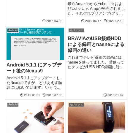
か"Blackberry Venice"と呼ばれる
最近AmazonからEcho Linkおよ
機種です。5.1インチ ...
びEcho Link Ampが発売されまし
た。それぞれプリアンプ/プリメ
インアンプに相当するのです
2015.04.30
2019.04.17
2020.02.10
が、個人的にツボに入ったので
内容を調べてみました。Echo
Android
ガジェット
Link Amp についての記事をいろ
い...
BRAVIAのUSB接続HDD
による録画とnasneによる
録画の違い
これまでテレビ番組の録画には
nasneを使ってました。昔使って
Android 5.1.1 にアップデ
たテレビがUSB HDD録画に対応
ート後のNexus9
していなかったからなのです
が、最近買い替えたおかげで今
Android 5.1.1にアップデートし
はUSB HDDによる録画ができま
たNexus9ですが、とりあえず順
す。この2つはどちらもテレビ番
調には動いています。いくつか
組の録画という点では一緒な...
感想を。動作がきびきびするよ
2015.05.31
2015.07.08
2018.01.02
うになった体感ですが、画面の
移り変わりとか、操作に対して
Android
ガジェット
きびきびと反応するようになっ
たような気がします。CP...