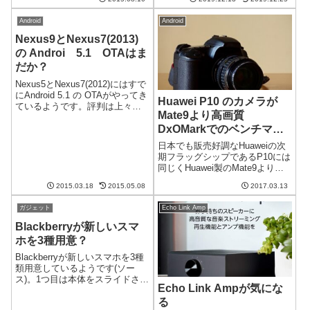
薄型化がされるのですね。最後
ぜかスマホアプリからしかでき
のiPad miniともいわ...
ない設定があったりします。こ
Android
Android
の記事ではそういった機能につ
いて説明します。 Huawei
Nexus9とNexus7(2013)
WS5200...
の Androi 5.1 OTAはま
だか？
Nexus5とNexus7(2012)にはすで
にAndroid 5.1 の OTAがやってき
Huawei P10 のカメラが
ているようです。評判は上々の
Mate9より高画質
ようです。ああ、早く我が家の
DxOMarkでのベンチマー
Nexus 9 と Nexus 7(2013)にもや
ってこないものか。Nexus7はい
クにおいて
日本でも販売好調なHuaweiの次
いので...
期フラッグシップであるP10には
同じくHuawei製のMate9よりも
進化したカメラが搭載されま
2015.03.18
2015.05.08
2017.03.13
す。どうやら、その画質はMate9
よりも良いようです。フラッグ
ガジェット
Echo Link Amp
シップモデルのP10先日の
MWC2017で発表さ...
Blackberryが新しいスマ
ホを3種用意？
Blackberryが新しいスマホを3種
類用意しているようです(ソー
ス)。1つ目は本体をスライドさせ
Echo Link Ampが気にな
るとキーボードが出てく
る
る、"Blackberry Slider"と