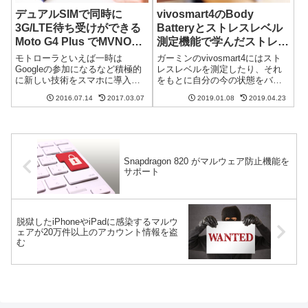
デュアルSIMで同時に
vivosmart4のBody
3G/LTE待ち受けができる
Batteryとストレスレベル
Moto G4 Plus でMVNO市
測定機能で学んだストレス
場がさらに活性化？
との付き合い方
モトローラといえば一時は
ガーミンのvivosmart4にはスト
Googleの参加になるなど積極的
レスレベルを測定したり、それ
に新しい技術をスマホに導入し
をもとに自分の今の状態をバッ
てくるメーカーです。そんなモ
テリーに見立てて表示してくれ
2016.07.14
2017.03.07
2019.01.08
2019.04.23
トローラから Moto G4 Plus とい
るBody Batteryという機能があり
うSIMフリースマホが日本で発売
ます。しばらくこれらの機能を
するという発表がありました。
使ってきていろいろなことに気
発売日は7月２２日です...
づかされました。それ...
Snapdragon 820 がマルウェア防止機能を
サポート
脱獄したiPhoneやiPadに感染するマルウ
ェアが20万件以上のアカウント情報を盗
む