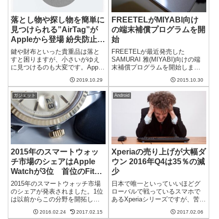
落とし物や探し物を簡単に
FREETELがMIYABI向け
見つけられる”AirTag”が
の端末補償プログラムを開
Appleから登場 紛失防止タ
始
グと何が違うのか？
鍵や財布といった貴重品は落と
FREETELが最近発売した
すと困りますが、小さいがゆえ
SAMURAI 雅(MIYABI)向けの端
に見つけるのも大変です。Apple
末補償プログラムを開始しまし
がもうすぐ発売するといわれる
た。iPhoneでは以前から行われ
2019.10.29
2015.10.30
AirTagはこういったものにつけて
ている補償プログラムですが、
おくことで無くした時に簡単に
MIYABI向けはどのようなもので
ガジェット
Android
見つけることができるようにな
しょうか？PREMIUM 2年補償
るガジェットです。タグの形を
for M...
し...
2015年のスマートウォッ
Xperiaの売り上げが大幅ダ
チ市場のシェアはApple
ウン 2016年Q4は35％の減
Watchが3位 首位のFitbit
少
は新製品のBlazeで地位を
2015年のスマートウォッチ市場
日本で唯一といっていいほどグ
保てるか？
のシェアが発表されました。1位
ローバルで戦っているスマホで
は以前からこの分野を開拓して
あるXperiaシリーズですが、苦境
きたFitbitで、Apple Watchをリ
に立たされているとか。2016年
2016.02.24
2017.02.15
2017.02.06
リースしたアップルは2位にとど
第4四半期の売り上げ台数は2015