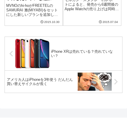
トによると、発売から6週間後の
MVNOのhi-hoがFREETELの
Apple Watchの売り上げは同時期
SAMURAI 雅(MIYABI)をセット
のiPhoneより20%高い程度だそ
にした新しいプランを追加した
うです。これを高いとみるか低
そうです。FREETELは自社でも
いとみるか、これからさらに普
2015.10.30
2015.07.04
MVNOサービスを展開している
及するのかどうか、注目です。
のに、他社に端末を供給すると
発売最初の週は初代iP...
いうのは、端末販売も気合を入
れていくとい...
iPhone XRは売れている？売れていな
い？
アメリカ人はiPhoneを3年使う だんだん
買い替えサイクルが長く