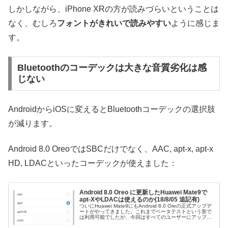
しかしながら、iPhone XRの方が読みづらいということは
なく、むしろ
フォントがきれいで読みやすい
ように感じま
す。
Bluetoothのコーデックは大きな音質劣化は感
じない
AndroidからiOSに変えるとBluetoothコーデックの選択肢
が減ります。
Android 8.0 OreoではSBCだけでなく、AAC, apt-x, apt-x
HD, LDACといったコーデックが使えました：
Android 8.0 Oreo に更新したHuawei Mate9で
apt-XやLDACは使えるのか(18/8/05 追記有)
ついにHuawei Mate9にもAndroid 8.0 Oreの正式アップデ
ートがやってきました。これまでベータテストという形で
は利用可能でしたが、今回はすべてのユーザーにアップデ
ートが配信される形となります。Android 8.0の目玉...