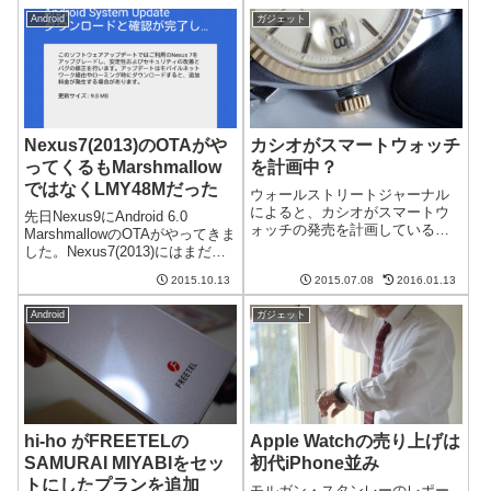
まっています。しかし、急成長
年と比べて35％も減少したそう
Android
ガジェット
を続ける分野ですので、今後の
です。2016年第4四半期の出荷台
ランキングについて...
数は510万台An...
Nexus7(2013)のOTAがや
カシオがスマートウォッチ
ってくるもMarshmallow
を計画中？
ではなくLMY48Mだった
ウォールストリートジャーナル
によると、カシオがスマートウ
先日Nexus9にAndroid 6.0
ォッチの発売を計画していると
MarshmallowのOTAがやってきま
のことです。何でも、来年3月に
した。Nexus7(2013)にはまだ来
発売を予定しているとか。時計
てなかったのですが、今朝よう
メーカーが作るスマートウォッ
2015.10.13
2015.07.08
2016.01.13
やくOTAが！ようやくやってき
チ、期待できますね。追記:つい
たか！Nexus7(2013)へのOTAが
に発表されました時計メーカー
Android
ガジェット
やって来る今朝N...
らしい"リス...
hi-ho がFREETELの
Apple Watchの売り上げは
SAMURAI MIYABIをセッ
初代iPhone並み
トにしたプランを追加
モルガン・スタンレーのレポー