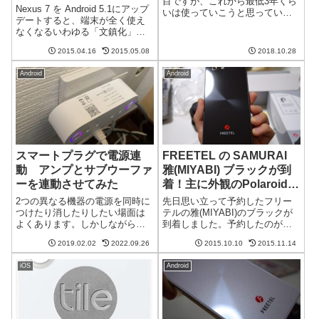
目ですが、これから最低3年くら
Nexus 7 を Android 5.1にアップ
いは使っていこうと思っていま
デートすると、端末が全く使え
す。長く使うのに不安になるは
なくなるいわゆる「文鎮化」が
故障時の修理費用です。アップ
起こることが報告されているよ
ル公式のAppleCare+もあるので
2015.04.16
2015.05.08
2018.10.28
うです。ソースはこちら（英
すが高いので別のを探し、結果
語）。端末を起動するとGoogle
モバイル保険というのに...
Android
Android
のロゴでハングアップしてしま
うとか。。。確かに...
スマートプラグで電源連
FREETEL の SAMURAI
動 アンプとサブウーファ
雅(MIYABI) ブラックが到
ーを連動させてみた
着！主に外観のPolaroid
piguとの比較レビュー
2つの異なる機器の電源を同時に
先日思い立って予約したフリー
つけたり消したりしたい場面は
テルの雅(MIYABI)のブラックが
よくあります。しかしながら、
到着しました。予約したのが発
電源連動タップは高かったり、
売日前日の夜で、二日後に届い
2019.02.02
2022.09.26
2015.10.10
2015.11.14
不必要に大きかったりします。
たのがいいスケジュールなんじ
実は最近はやりのスマートプラ
ゃないでしょうか。早速開封届
iOS
Android
グで簡単に電源を連動させられ
いた箱がこちら。結構渋くてか
ます。アンプとサブウーファー
っこいいです。横には大きく
で試してみまし...
SAMUR...