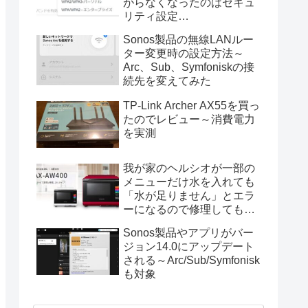
がらなくなったのはセキュ
リティ設定
（WPA2/WPA3）が原因
Sonos製品の無線LANルー
ター変更時の設定方法～
Arc、Sub、Symfoniskの接
続先を変えてみた
TP-Link Archer AX55を買っ
たのでレビュー～消費電力
を実測
我が家のヘルシオが一部の
メニューだけ水を入れても
「水が足りません」とエラ
ーになるので修理してもら
った
Sonos製品やアプリがバー
ジョン14.0にアップデート
される～Arc/Sub/Symfonisk
も対象