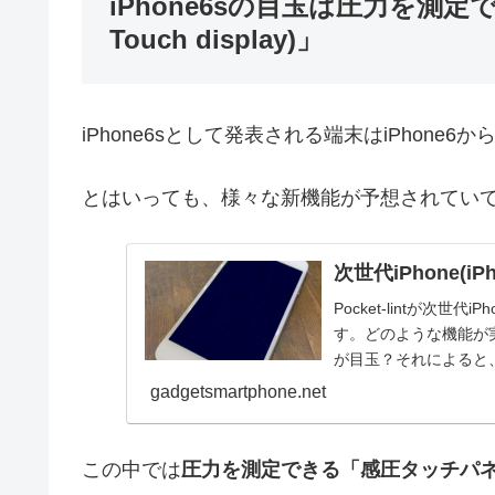
iPhone6sの目玉は圧力を測定
Touch display)」
iPhone6sとして発表される端末はiPhon
とはいっても、様々な新機能が予想されてい
次世代iPhone(iP
Pocket-lintが次世
す。どのような機能が
が目玉？それによると、
gadgetsmartphone.net
この中では
圧力を測定できる「感圧タッチパネル(Fo