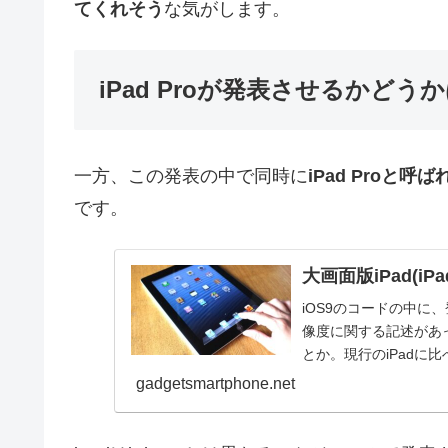
てくれそう
な気がします。
iPad Proが発表させるかどう
一方、この発表の中で同時に
iPad Pro
です。
大画面版iPad(iPa
iOS9のコードの中に、登
像度に関する記述があっ
とか。現行のiPadに比べ
gadgetsmartphone.net