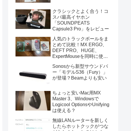
クラシックとよく合う！コ
スパ最高イヤホン
「SOUNDPEATS
Capsule3 Pro」をレビュー
人気のトラックボールをま
とめて比較！MX ERGO、
DEFT PRO、HUGE、
ExpertMouseを同時に使っ
てみた
Sonosから新型サウンドバ
ー「モデルS36（Fury）」
が登場？Beamよりも安い
ちょっと安いMac用MX
Master 3、Windowsで
Logicool OptionsやUnifying
は使える？
無線LANルーターを新しく
したらホットクックがつな