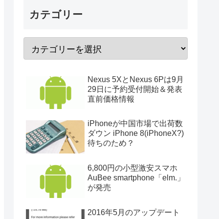
カテゴリー
Nexus 5XとNexus 6Pは9月
29日に予約受付開始＆発表
直前価格情報
iPhoneが中国市場で出荷数
ダウン iPhone 8(iPhoneX?)
待ちのため？
6,800円の小型激安スマホ
AuBee smartphone「elm.」
が発売
2016年5月のアップデート