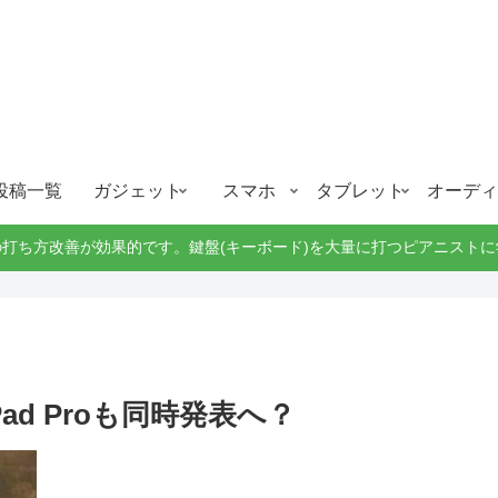
ガジェット、スマホ、タブレット好きがブログを書いています。
ガジェットスマホタブ好き！！
投稿一覧
ガジェット
スマホ
タブレット
オーディ
打ち方改善が効果的です。鍵盤(キーボード)を大量に打つピアニスト
Pad Proも同時発表へ？