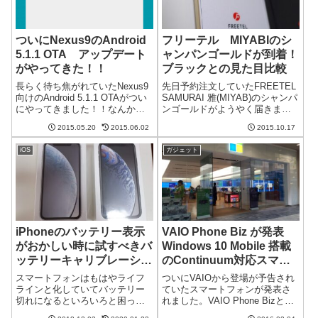
ついにNexus9のAndroid
フリーテル MIYABIのシ
5.1.1 OTA アップデート
ャンパンゴールドが到着！
がやってきた！！
ブラックとの見た目比較
長らく待ち焦がれていたNexus9
先日予約注文していたFREETEL
向けのAndroid 5.1.1 OTAがつい
SAMURAI 雅(MIYAB)のシャンパ
にやってきました！！なんかや
ンゴールドがようやく届きまし
たらとNexus9が重いなと思った
た。入荷未定となっていたので
2015.05.20
2015.06.02
2015.10.17
ら朝起きてNexus9でネットを見
いつ届くかと思っていました
ていたらやたらと重いなと思っ
が、意外と早くついてよかった
iOS
ガジェット
てふとアップデートを確認する
です。ブラックとシャンパンゴ
と「An...
ールドの比較正面から見る...
iPhoneのバッテリー表示
VAIO Phone Biz が発表
がおかしい時に試すべきバ
Windows 10 Mobile 搭載
ッテリーキャリブレーショ
のContinuum対応スマー
ン
トフォン
スマートフォンはもはやライフ
ついにVAIOから登場が予告され
ラインと化していてバッテリー
ていたスマートフォンが発表さ
切れになるといろいろと困った
れました。VAIO Phone Bizと呼
ことになります。しかしながら
ばれるこのスマートフォンはビ