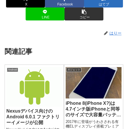
X
Facebook
はてブ
LINE
コピー
はりー
関連記事
Android
ガジェット
iPhone 8(iPhone X?)は
4.7インチ版iPhoneと同等
Nexusデバイス向けの
のサイズで大容量バッテリ
Android 6.0.1 ファクトリ
ー搭載？
2017年に登場がうわさされる有
ーイメージが公開
機ELディスプレイ搭載プレミア