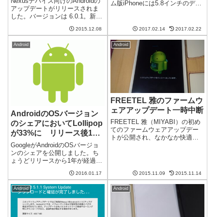
Nexusデバイス向けのAndroidの
ム版iPhoneには5.8インチのディ
アップデートがリリースされま
スプレイが搭載されるといわれ
した。バージョンは 6.0.1。新し
ています。しかしながら、その
い絵文字などが追加されている
サイズはiPhone 7等の4.7インチ
2015.12.08
2017.02.14
2017.02.22
ようです。アップデートが公開
版iPhoneと同等になるとか。さ
されたNexusデバイス今回、
らにバッテ...
Android
Android
Android 6.0.1のアップデートが
公開され...
FREETEL 雅のファームウ
ェアアップデート一時中断
AndroidのOSバージョン
FREETEL 雅（MIYABI）の初め
のシェアにおいてLollipop
てのファームウェアアップデー
が33%に リリース後1年
トが公開され、なかなか快適に
での達成
GoogleがAndroidのOSバージョ
なりました。しかし、アップデ
ンのシェアを公開しました。ち
ート公開直後に一時中断となっ
ょうどリリースから1年が経過し
てしまいました。何が起こった
たLollipop(Android 5.0/5.1)のシェ
のでしょうか？サーバーのメン
2016.01.17
2015.11.09
2015.11.14
アが33%に達したそうです。
テナンスで1週間程度の中断
Android 5.0/5.1 Lollipopが普及...
FRE...
Android
Android