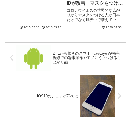
IDが改善 マスクをつけて
話実験 自宅の電話から050plusの
電話番号にかけると、まず、上
いることを認識してすぐに
コロナウイルスの世界的な広が
のほうにあるように「接続中で
パスコード入力へ
りからマスクをつける人が日本
す」と出ます。これは、...
だけでなく世界中で増えていま
す。マスクをつけていて不便な
2015.03.30
2015.05.16
2020.04.30
ものの1つがiPhoneのFace IDで
す。認識されないだけでなくパ
スコード入力までに時間がかか
ります。それがiOS13.5で...
ZTEから驚きのスマホ Hawkeye が発売
視線での端末操作やモノにくっつけるこ
とが可能
iOS10のシェアが76％に