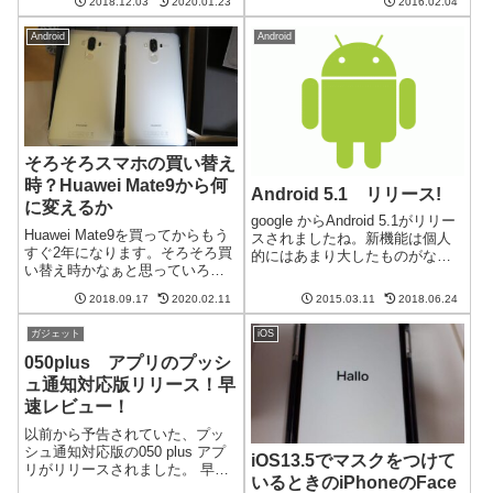
2018.12.03
2020.01.23
2016.02.04
時としてバッテリー表示がおか
ジネス向けに最適な機能を搭載
しくなる時があります。この記
しているそうです。5.5インチデ
Android
Android
事ではiPhoneでバッテリー表示
ィスプレイとSnapdragon 617搭
がおかしくなった時に試すべき
載のスマ...
バッテリー...
そろそろスマホの買い替え
時？Huawei Mate9から何
Android 5.1 リリース!
に変えるか
google からAndroid 5.1がリリー
Huawei Mate9を買ってからもう
スされましたね。新機能は個人
すぐ2年になります。そろそろ買
的にはあまり大したものがなさ
い替え時かなぁと思っていろい
そうに思うのですが、不具合修
ろ調べてみました。なかなかこ
正に期待してます。特にNexus9
2018.09.17
2020.02.11
2015.03.11
2018.06.24
れ！というのがないのが苦しい
の電池の持ちがよくなるといい
ところです。2年間快適に過ごせ
なと。今のところまだアップデ
ガジェット
iOS
たMate 9Huawei Mate9は私とし
ートは降ってきてな...
ては初めて...
050plus アプリのプッシ
ュ通知対応版リリース！早
速レビュー！
以前から予告されていた、プッ
シュ通知対応版の050 plus アプ
iOS13.5でマスクをつけて
リがリリースされました。 早速
いるときのiPhoneのFace
アップデートして実験です。通