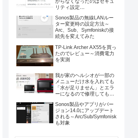
がらなくなったのはセキュ
リティ設定
（WPA2/WPA3）が原因
Sonos製品の無線LANルー
ター変更時の設定方法～
Arc、Sub、Symfoniskの接
続先を変えてみた
TP-Link Archer AX55を買っ
たのでレビュー～消費電力
を実測
我が家のヘルシオが一部の
メニューだけ水を入れても
「水が足りません」とエラ
ーになるので修理してもら
った
Sonos製品やアプリがバー
ジョン14.0にアップデート
される～Arc/Sub/Symfonisk
も対象