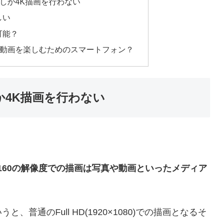
でしか4K描画を行わない
しい
可能？
mは写真や動画を楽しむためのスマートフォン？
か4K描画を行わない
3840×2160の解像度での描画は写真や動画といったメディア
普通のFull HD(1920×1080)での描画となるそ