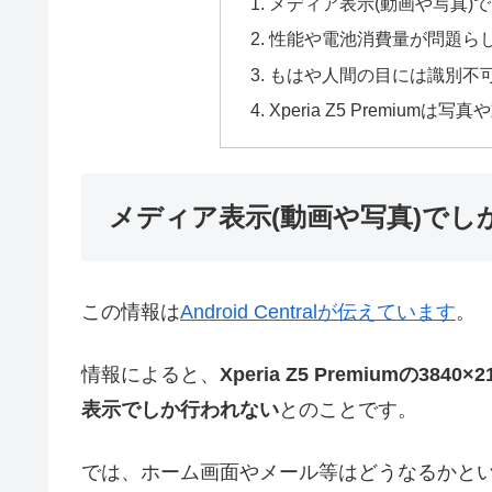
メディア表示(動画や写真)
性能や電池消費量が問題ら
もはや人間の目には識別不
Xperia Z5 Premiu
メディア表示(動画や写真)でし
この情報は
Android Centralが伝えています
。
情報によると、
Xperia Z5 Premiumの
表示でしか行われない
とのことです。
では、ホーム画面やメール等はどうなるかというと、