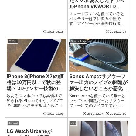
たスマホ あんしんトラベ
なったLINEを使用可能にしてい
ルPhone VKWORLD
るようです。ドコモのフィー...
VK6050S が発売
スマートフォンを使っていると
バッテリーは常に悩みの種で
す。アイツーから海外旅行者向
けのスマートフォンが発売され
2015.05.15
2015.12.04
たのですが、巨大なバッテリー
が搭載されています。海外旅行
スマホ
Sonos Amp
といわず、国内でも役に立つか
もしれません。6,050mAhのバッ
テリーを搭...
iPhone 8(iPhone X?)の価
Sonos Ampのサブウーフ
格は10万円以上で秋に登
ァー出力のノイズの問題が
場？ 3Dセンサー技術のう
解決しないどころか悪化し
わさも
て交換へ…
数あるスマホの中でも高価格で
Sonos Ampを使っていて唯一と
知られるiPhoneですが、2017年
いっていい問題だったサブウー
の10周年記念モデルはさらにそ
ファー出力のノイズですが、そ
の上を行くかもといううわさが
の後サポートとやり取りをして
2017.02.09
2019.12.04
2019.12.10
出てきました。最低価格が1,000
も一向に解決せず、さらに症状
ドル以上になるのでは？といわ
が悪化して交換することになり
Android
iOS
れています。日本円で11万円以
ました。早く帰ってこないか
上？9to5 Macによ...
な。。。Sonos Ampに関するそ
LG Watch Urbaneが
の...