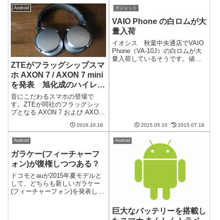
と思われますが、見捨てられて
Watchが売れない理由は何なので
Android
ガジェット
なくてよかったです。セキュリ
しょうか？価格帯が違うApple
ティパッチが2020年...
Watch...
VAIO Phone の白ロムが大
量入荷
イオシス 秋葉中央通店でVAIO
Phone（VA-10J）の白ロムが大
量入荷しているそうです。値段
ZTEがフラッグシップスマ
は39,800円とか。元々51,000円
ホ AXON 7 / AXON 7 mini
なので少し安いですね。売れ残
りの過剰在庫？やっぱりあまり
を発表 旭化成のハイレゾ
売れなくて、過剰在庫が市場に
対応オーディオDACを搭
音にこだわるスマホの登場で
出たのでしょうか...
載
す。ZTEが同社のフラッグシッ
プとなる AXON 7 および AXON
7 mini を発表しました。旭化成
2016.10.16
2015.05.10
2015.07.18
エレクトロニクス製のハイレゾ
対応オーディオDACを搭載する
Android
Android
ところを売りにしています。基
本スペックも高い A...
ガラケー(フィーチャーフ
ォン)が復権しつつある？
ドコモとauが2015年夏モデルと
して、どちらも新しいガラケー
(フィーチャーフォン)を発表しま
した。といっても、昔ながらの
ガラケーではなく、中身を
巨大なバッテリーを搭載し
Androidにして今や必須アプリと