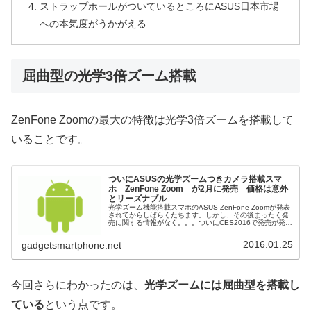
ストラップホールがついているところにASUS日本市場
への本気度がうかがえる
屈曲型の光学3倍ズーム搭載
ZenFone Zoomの最大の特徴は光学3倍ズームを搭載して
いることです。
ついにASUSの光学ズームつきカメラ搭載スマ
ホ ZenFone Zoom が2月に発売 価格は意外
とリーズナブル
光学ズーム機能搭載スマホのASUS ZenFone Zoomが発表
されてからしばらくたちます。しかし、その後まったく発
売に関する情報がなく。。。ついにCES2016で発売が発表
されました。2月に発売だそうです。3倍光学ズーム機能搭
載スマホA...
2016.01.25
gadgetsmartphone.net
今回さらにわかったのは、
光学ズームには屈曲型を搭載し
ている
という点です。