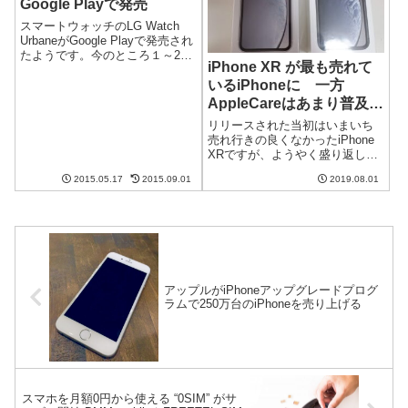
Google Playで発売
スマートウォッチのLG Watch
UrbaneがGoogle Playで発売され
たようです。今のところ１～2日
iPhone XR が最も売れて
で出荷となっています。LG
いるiPhoneに 一方
Watch Urbaneとは高級腕時計の
ような外観をもつスマートウォ
AppleCareはあまり普及し
ッチです。スペックは、1.3型
ていない
リリースされた当初はいまいち
有...
売れ行きの良くなかったiPhone
XRですが、ようやく盛り返して
きたようです。アメリカで売ら
2015.05.17
2015.09.01
2019.08.01
れているiPhoneの中で最も売れ
ているiPhoneとなったようで
す。しかも1年前と比べても圧倒
的にiPhone XR...
アップルがiPhoneアップグレードプログ
ラムで250万台のiPhoneを売り上げる
スマホを月額0円から使える “0SIM” がサ