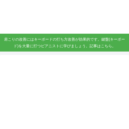
ガジェット、スマホ、タブレット好きがブログを書いています。
ガジェットスマホタブ好き！！
肩こりの改善にはキーボードの打ち方改善が効果的です。鍵盤(キーボー
ド)を大量に打つピアニストに学びましょう。記事はこちら。