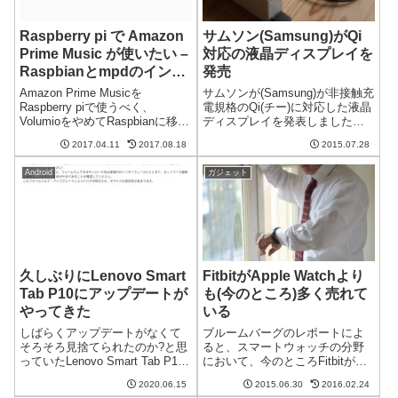
Raspberry pi で Amazon
サムソン(Samsung)がQi
Prime Music が使いたい –
対応の液晶ディスプレイを
Raspbianとmpdのインス
発売
トール
Amazon Prime Musicを
サムソンが(Samsung)が非接触充
Raspberry piで使うべく、
電規格のQi(チー)に対応した液晶
VolumioをやめてRaspbianに移行
ディスプレイを発表しました。
することにしました。Raspberry
今までなんでなかったのだろう
2017.04.11
2017.08.18
2015.07.28
pi + USB-DACでVolumio相当の
というくらいの便利そうなディ
ことをできるようにする分には
スプレイです。ディスプレイの
Android
ガジェット
それほど...
スタンド部分にQi準拠のワイヤ
レス充電パッドを内蔵このデ...
久しぶりにLenovo Smart
FitbitがApple Watchより
Tab P10にアップデートが
も(今のところ)多く売れて
やってきた
いる
しばらくアップデートがなくて
ブルームバーグのレポートによ
そろそろ見捨てられたのか?と思
ると、スマートウォッチの分野
っていたLenovo Smart Tab P10
において、今のところFitbitが
にアップデートがやってきまし
Apple Watchよりも多く売れてい
2020.06.15
2015.06.30
2016.02.24
た。セキュリティアップデート
るそうです。圧倒的にApple