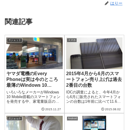
はりー
関連記事
ガジェット
スマホ
ヤマダ電機のEvery
2015年4月から6月のスマ
Phoneは実は今のところ
ートフォン売り上げは過去
最薄のWindows 10
2番目の台数
Mobile搭載スマートフォ
いろいろなメーカーがWindows
IDCの調査によると、今年4月か
ン
10 Mobile搭載のスマートフォン
ら6月に販売されたスマートフォ
を発売する中、家電量販店のヤ
ンの台数は1年前に比べて11.6%
マダ電機もスマートフォンを発
増加し、3億3720万台となったそ
2015.11.27
2015.08.02
表しました。"Every Phone"とい
うです。この値は過去2番目に多
う名前のこのスマートフォン、
い台数なのだとか。新興国市場
ガジェット
Android
実は今のところWindows 10
がけん引この台数をけん引した
Mo...
のは、AppleのiPh...