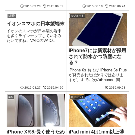
Nexus7(2013)も使っているので
とを検討しているそうです。ネ
それとの比較も。使っているの
2015.03.20
2015.06.02
2015.08.10
2018.06.24
ットスーパーは今や小さなスー
は16GBのWi...
パーでもやっているビジネスで
MNP
ガジェット
すが、アマゾンの強みを発揮し
ていけるのでしょうか？スーパ
イオンスマホの日本製端末
ーと提携し、アマ...
イオンのスマホが日本製の端末
を多くラインナップしているみ
たいですね。VAIOのVAIO
Phone、京セラ製のS301、
iPhone7には新素材が採用
SONYのXperia J1 Compactがラ
インナップされているみたいで
されて防水かつ防塵にな
す。特にXperiaはMVNO初であ
る？
り、おサ...
iPhone 6s および iPhone 6s Plus
が発売されたばかりではありま
すが、すでに次のiPhoneに関す
るうわさが出てきています。
2015.03.27
2015.04.29
2015.09.28
iPhone 7では外装に新素材を採
用し、防水かつ防塵になるそう
iOS
ガジェット
です。まだ1年も先のことでは
あ...
iPhone XRを長く使うため
iPad mini 4は1mm以上薄