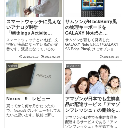
スマートウォッチに見えな
サムソンがBlackBerry風
いアナログ時計
の物理キーボードを
「Withings Activite
GALAXY Note5と
Pop」は電池が長持ち
GALAXY S6 Edge Plus向
スマートウォッチといえば、文
サムソンが新しく発表した
けに用意
字盤が液晶になっているのが定
GALAXY Note 5およびGALAXY
番です。液晶になっているので
S6 Edge Plus向けにオプション
情報がいろいろ表示できる一方
として物理キーボードを用意し
2015.08.10
2017.02.20
2015.08.14
で、電池の持ちが悪いという欠
ました。このキーボード、電源
点があります。毎日充電しなく
が何もいらないそうです。どう
Android
ガジェット
てはならないものもざらとか。
いった仕組みになっているので
最近発売された「Withings
しょうか？スマホに...
Activ...
Nexus 9 レビュー
アマゾンが日本でも生鮮食
品の配達サービス「アマゾ
買ってから何か月かたったの
ンフレッシュ」の開始を検
で、Nexus9 のレビューをしてみ
たいと思います。以前は新しい
討
アマゾンが日本でも生鮮食品を
iPad(はじめてRetinaになったや
配達するサービスである「アマ
つ）を使ってました。また、
ゾンフレッシュ」を開始するこ