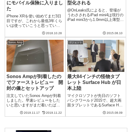
にモバイル保険に入りまし
型化される
た
@OnLeaks氏によると、登場が
うわさされるiPad mini4は現行の
iPhone XRを使い始めてまだ3日
iPad mini3から1.0mm以上薄型化
目ですが、これから最低3年くら
されるそうです。現状でも結構
いは使っていこうと思っていま
薄いiPad miniですが、さらなる
す。長く使うのに不安になるは
薄型化がされるのですね。最後
2018.10.28
2015.08.10
故障時の修理費用です。アップ
のiPad miniともいわ...
ル公式のAppleCare+もあるので
Sonos Amp
ガジェット
すが高いので別のを探し、結果
モバイル保険というのに...
Sonos Ampが到着したの
最大84インチの怪物タブ
でファーストレビュー 開
レット Surface Hub が日
封の儀とセットアップ
本上陸
注文していたSonos Ampが到着
マイクロソフトが先日のソフト
しました。早速レビューをした
バンクワールド2015で、超大画
いと思いますがまだ着いたばか
面タブレットであるSurface Hub
りでもあるのでとりあえず開封
を日本初出展しました。なんと
2019.11.17
2019.11.22
2015.08.09
の儀とセットアップです。Sonos
最大84インチのディスプレイを
Ampに関する記事は下記のカテ
搭載しているとか。84インチ/4K
ゴリを参照ください。シンプル
または55インチ/HDのディスプレ
な包装、マニュアルも最小限...
イを搭載Sur...