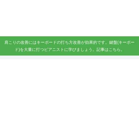
ガジェット、スマホ、タブレット好きがブログを書いています。
ガジェットスマホタブ好き！！
肩こりの改善にはキーボードの打ち方改善が効果的です。鍵盤(キーボー
ド)を大量に打つピアニストに学びましょう。記事はこちら。