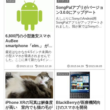
Android
オーディオ
SongPalアプリがバージョ
ン3.0.0にアップデート
久しぶりにSonyのAndroid用
SongPalアプリがアップデートさ
れました。我が家ではSonyの
SRS-X9というスピーカーを使っ
ており、そのコントロールに必
6,800円の小型激安スマホ
須のアプリです。アップデート
AuBee
されて見た目やらいろいろ変わ
smartphone「elm.」 が発
りました。立ち上げる...
売
最近はなかなか4.5インチ未満の
小型スマホが発表されませんで
した。ここに来て新たな4インチ
ディスプレイのスマホが発表さ
2015.12.11
2015.12.16
2015.04.29
2015.06.05
れました。AuBee
smartphone「elm.」という名前
iOS
ガジェット
のスマホ、なんと6,800円です。
4インチディスプレイ 1...
iPhone XRの写真は解像度
BlackBerryが医療機関向
が高い 室内でも猫の毛が
けのスマホを開発