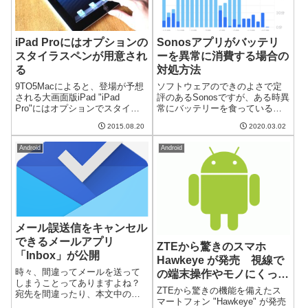
iPad Proにはオプションの
Sonosアプリがバッテリ
スタイラスペンが用意され
ーを異常に消費する場合の
る
対処方法
9TO5Macによると、登場が予想
ソフトウェアのできのよさで定
される大画面版iPad "iPad
評のあるSonosですが、ある時異
Pro"にはオプションでスタイラ
常にバッテリーを食っているこ
スペンが用意されるとのことで
とに気づきました。どうやらロ
2015.08.20
2020.03.02
す。圧力を感知できるタッチパ
ック画面で操作できるようにし
ネル "Force Touch"を搭載してい
ているのが問題のようです。バ
Android
Android
ますので、筆圧を計測すること
ックグラウンドで55％もバッテ
も可能なの...
リーを食っているSonosアプリ最
近...
メール誤送信をキャンセル
できるメールアプリ
ZTEから驚きのスマホ
「Inbox」が公開
Hawkeye が発売 視線で
時々、間違ってメールを送って
の端末操作やモノにくっつ
しまうことってありますよね？
けることが可能
ZTEから驚きの機能を備えたス
宛先を間違ったり、本文中の日
マートフォン "Hawkeye" が発売
付を間違ったり、名前を間違っ