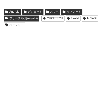
Android
ガジェット
スマホ
タブレット
フリーテル 雅(miyabi)
CHOETECH
freetel
MIYABI
バッテリー