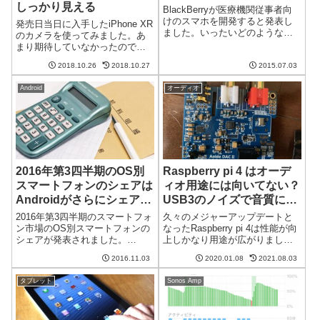
しっかり見える
BlackBerryが医療機関従事者向
けのスマホを開発すると発表し
発売日当日に入手したiPhone XR
ました。いったいどのような端
のカメラを使ってみました。あ
末なのでしょうか？「高抗菌端
まり期待していなかったのです
末」の開発病院に置いて携帯端
が、思っていたよりも解像度が
末を媒介した細菌感染を防ぐた
2018.10.26
2018.10.27
2015.07.03
高くてびっくりしました。手持
めの「高抗菌端末」を開発する
ちのコンデジとHuawei Mate9の
そうです。確かに、べたべたと
Android
オーディオ
カメラと比較します。我が家の
手を触...
猫を撮影早速被写体第1...
2016年第3四半期のOS別
Raspberry pi 4 はオーデ
スマートフォンのシェアは
ィオ用途には向いてない？
Androidがさらにシェアを
USB3のノイズで音質に影
伸ばす Windows Phone
響が
2016年第3四半期のスマートフォ
久々のメジャーアップデートと
は「その他」カテゴリに転
ン市場のOS別スマートフォンの
なったRaspberry pi 4は性能が向
シェアが発表されました。
上しかなり用途が広がりまし
落
Androidがさらにシェアを伸ば
た。しかしながら、Raspberry pi
2016.11.03
2020.01.08
2021.08.03
し、iOSがシェアを落とす結果に
の用途の1つであったオーディオ
なったそうです。そして、悲し
ではそれほど性能を必要としま
タブレット
Sonos Amp
いことに、Windows Phoneがつ
せん。Raspberry pi 4はオーデ...
いに「その他」カテ...