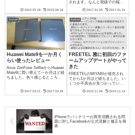
されます。なんと視線での端末
たり。。。Googleの新しいメー
操作や、モノにくっつけること
ルアプリであるInboxならそんな
2015.05.29
2015.06.24
2017.01.05
2017.01.31
が可能です。視線での端末操作
誤送信を修正できるらしいで
はわかりますが、「モノにくっ
す。追記:Gmailにも同様の機能...
Android
Android
つける」って何でしょう？世界
中のユーザーの声を集めて開発
さ...
Huawei Mate9を一か月く
FREETEL 雅に初回のファ
らい使ったレビュー
ームアップデートがやって
きた
Asus ZenFone SelfieからHuawei
Mate9に買い替えて一か月ほど経
FREETELのMIYABIが発売され
ちました。色々感じるところが
てから1か月ほど経ちました。い
あるので感想を含めてレビュー
くつか不具合が見つかっていま
したいと思います。Huawei
すが、ようやく初回のアップデ
Mate9についての個別の記事はこ
2017.03.21
2017.03.29
2015.11.06
2015.11.14
ートがリリースされました。既
ちらを参照ください。大画面
知の不具合は解消されたのでし
は...
ょうか？設定のワイヤレスアッ
プデートから更新可能新しいフ
ァー...
iPhoneでバッテリーが異常消費される問
題に対しFacebookが公式見解と修正を発
表