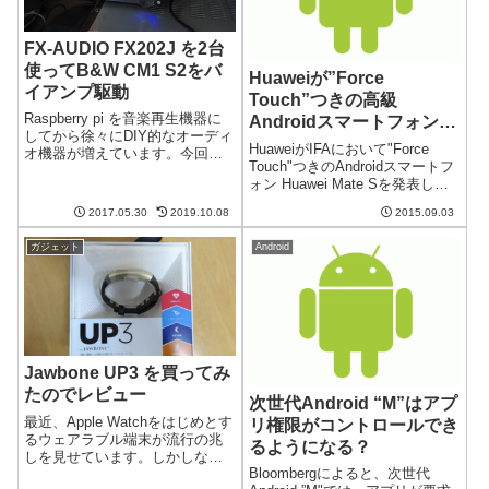
FX-AUDIO FX202J を2台
使ってB&W CM1 S2をバ
Huaweiが”Force
イアンプ駆動
Touch”つきの高級
Raspberry pi を音楽再生機器に
Androidスマートフォン
してから徐々にDIY的なオーディ
Huawei Mate Sを発表
HuaweiがIFAにおいて"Force
オ機器が増えています。今回は
Touch"つきのAndroidスマートフ
アンプを中華なデジタルアンプ
ォン Huawei Mate Sを発表しま
に変えてみます。しかも、夢の
した。かなり高いスペックを持
バイアンプ駆動を実現です。安
2017.05.30
2019.10.08
2015.09.03
つフラッグシップモデルです
くて音が良いFX202J前回のブロ
が、価格も結構高いです。指紋
グでも書いたとおり、...
ガジェット
Android
認証機能と"Force Touc...
Jawbone UP3 を買ってみ
たのでレビュー
次世代Android “M”はアプ
最近、Apple Watchをはじめとす
リ権限がコントロールでき
るウェアラブル端末が流行の兆
るようになる？
しを見せています。しかしなが
Bloombergによると、次世代
ら、ほとんどのものはバッテリ