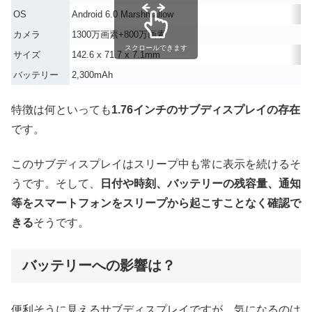
OS
Android 6.0 Marshmallow
カメラ
1300万画素+800万画素
スクロールできます
サイズ
142.6 x 71.7 x 7.1mm
バッテリー
2,300mAh
特徴は何といっても
1.76インチのサブディスプレイの存在
です。
このサブディスプレイはスリープ中も常に表示を続けるそ
うです。そして、
日付や時刻、バッテリーの残容量、通知
等をスマートフォンをスリープから起こすことなく確認で
きる
そうです。
バッテリーへの影響は？
便利そうに見えるサブディスプレイですが、気になるのは