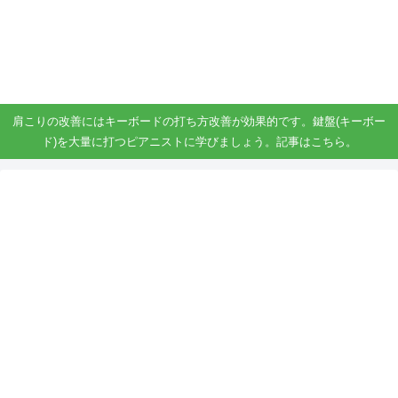
ガジェット、スマホ、タブレット好きがブログを書いています。
ガジェットスマホタブ好き！！
肩こりの改善にはキーボードの打ち方改善が効果的です。鍵盤(キーボー
ド)を大量に打つピアニストに学びましょう。記事はこちら。