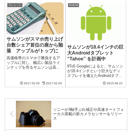
Compactをラインナップに取り
は、 ・OCNモバイルONEの
ガジェット
Android
揃...
SIMからSMSを送って、OCNモ
バイルONEのS...
サムソンがスマホ売り上げ
台数シェア首位の座から陥
サムソンが18.4インチの巨
落 アップルがトップに
大Androidタブレット
高価格帯のスマホで勝負するア
“Tahoe” を計画中
ップルに対し、幅広い製品ライ
9To5 Googleによると、サムソン
ンナップを売るサムソンは高い
が18.4インチという巨大なディ
シェアを誇っていました。しか
スプレイを備えたAndroidタブレ
しながら、2016年の第4四半期に
ットを計画しているとのことで
この構図が崩れました。ついに
2017.02.02
2017.02.03
2015.08.22
す。一般的なノートパソコンよ
アップルがスマホ売り上げ台数
りも大きなディスプレイで何を
シェアでトップに躍り出まし
狙っているのでしょうか？巨大
た。トップの...
なディスプレイに対し...
ソニーが3軸手ぶれ補正や高速オートフォ
ーカス搭載の新カメラセンサーをリリー
ス