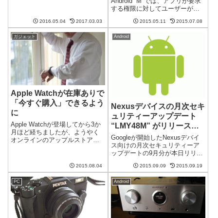
Android ”M"では、アプリが要求
ーが1日持てばいい方というもの
する権限に対してユーザーがそ
ばかり。そんな中、バッテリー
の可否を制御できるようになる
が一週間も持つとうたっている
2016.05.04
2017.03.03
2015.05.11
2015.07.08
そうです。確かに、時々なんで
のが JawboneのUP3 ...
このアプリにこの権限が必要？
ガジェット
Android
ということがあります。最近だ
と、SONYのSongPa...
Apple Watchが在庫ありで
「今すぐ購入」できるよう
Nexusデバイスの月次セキ
に
ュリティーアップデート
Apple Watchが登場してから3か
“LMY48M” がリリース予
月ほど経ちましたが、ようやく
定
Googleが開始したNexusデバイ
オンラインのアップルストアで
ス向けの月次セキュリティーア
在庫ありの状態になりました。
ップデートの9月分が本日リリー
また、実店舗のアップルストア
ス予定だそうです。今回のビル
でも店頭販売がスタートしたよ
2015.08.04
2015.09.09
2015.09.19
ド番号は "LMY48M" になるそう
うです。これでまた普及に拍車
です。セキュリティーの向上と
がかかるのでしょうか？あるい
PC
Android
軽微なバグの修正9To5Googleに
は在...
よると、LM...