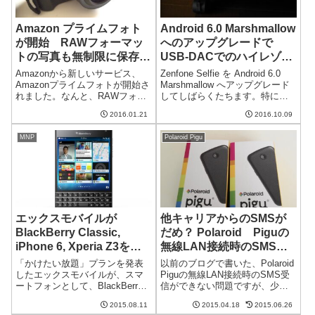
Amazon プライムフォト
Android 6.0 Marshmallow
が開始 RAWフォーマッ
へのアップグレードで
トの写真も無制限に保存で
USB-DACでのハイレゾ出
きるクラウドストレージ
力対応？ Zenfone Selfie
Amazonから新しいサービス、
Zenfone Selfie を Android 6.0
で192kHz出力を確認
Amazonプライムフォトが開始さ
Marshmallow へアップグレード
れました。なんと、RAWフォー
してしばらくたちます。特に問
マットの写真も無制限に保存で
題なく、むしろ快適に使ってい
2016.01.21
2016.10.09
きるという太っ腹なクラウドサ
たのですが、ある時びっくりす
ービスです。Amazon Cloud
ることに気づきました。あれ？
MNP
Polaroid Pigu
Drive の一部として提供される画
USB-DACからハイレゾ出力...
像保存サービス...
エックスモバイルが
他キャリアからのSMSが
BlackBerry Classic,
だめ？ Polaroid Piguの
iPhone 6, Xperia Z3を発
無線LAN接続時のSMS受
売
信について
「かけたい放題」プランを発表
以前のブログで書いた、Polaroid
したエックスモバイルが、スマ
Piguの無線LAN接続時のSMS受
ートフォンとして、BlackBerry
信ができない問題ですが、少し
Classic、iPhone 6, iPhone 6
問題が整理できました。現在わ
2015.08.11
2015.04.18
2015.06.26
plus, Xperia Z3, Xperia Z3
かっている状況わかったこと