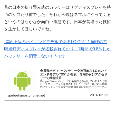
昔の日本の折り畳み式のガラケーはサブディスプレイを持
つのが当たり前でした。それが今度はスマホにやってくる
というのはなかなか面白い事態です。日本が昔培った技術
を生かしてほしいですね。
追記:上位のハイエンドモデルであるLG G5にも同様の常
時点灯ディスプレイが搭載されており、1時間で0.8％しか
バッテリーを消費しないそうです
金属製ボディでバッテリー交換可能な LG のハイ
エンドモデル "G5" が発表 専用外付けアクセサ
リーで機能拡張
GoogleのNexusシリーズにも端末を供給している LG が新
しいスマートフォンを発表しました。"G5"と呼ばれる同社
のフラッグシップスマホは金属筐体なのにバッテリー交換
が可能だったり、専用の外付けアクセサリーによる機能拡
張ができたりし...
2016.02.23
gadgetsmartphone.net