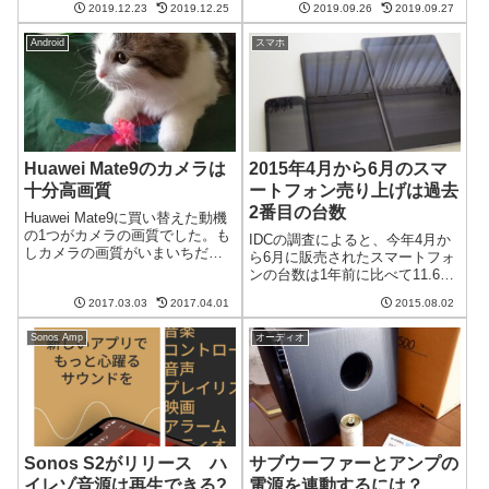
を持っています。他にもいろい
2019.12.23
2019.12.25
2019.09.26
2019.09.27
を買っていいか。。。比較検討
ろな新製品を発...
した結果、FD-F06A7を買ったの
Android
スマホ
でその経緯を書きたいと思いま
す。夏にはカビ防止、冬には温
め、通年で...
Huawei Mate9のカメラは
2015年4月から6月のスマ
十分高画質
ートフォン売り上げは過去
2番目の台数
Huawei Mate9に買い替えた動機
の1つがカメラの画質でした。も
IDCの調査によると、今年4月か
しカメラの画質がいまいちだと
ら6月に販売されたスマートフォ
買い替えた意味の半分ほどがな
ンの台数は1年前に比べて11.6%
くなってしまいます。が、この
増加し、3億3720万台となったそ
心配は杞憂でした。十分高画質
2017.03.03
2017.04.01
2015.08.02
うです。この値は過去2番目に多
です。まだあまり多くの写真を
い台数なのだとか。新興国市場
撮っていませんが、ちょっと気
Sonos Amp
オーディオ
がけん引この台数をけん引した
に...
のは、AppleのiPh...
Sonos S2がリリース ハ
サブウーファーとアンプの
イレゾ音源は再生できる?
電源を連動するには？