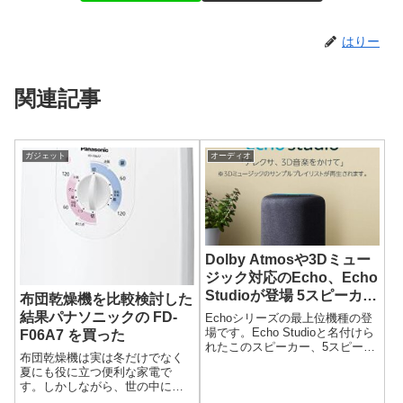
はりー
関連記事
ガジェット
オーディオ
Dolby Atmosや3Dミュー
ジック対応のEcho、Echo
Studioが登場 5スピーカー
布団乾燥機を比較検討した
搭載の本格仕様
結果パナソニックの FD-
Echoシリーズの最上位機種の登
場です。Echo Studioと名付けら
F06A7 を買った
れたこのスピーカー、5スピーカ
布団乾燥機は実は冬だけでなく
ーを内蔵する本格仕様です。さ
夏にも役に立つ便利な家電で
らにDolby Atmosや3Dミュージ
す。しかしながら、世の中には
ックにも対応と言う面白い機能
いろいろな製品が出ていてどれ