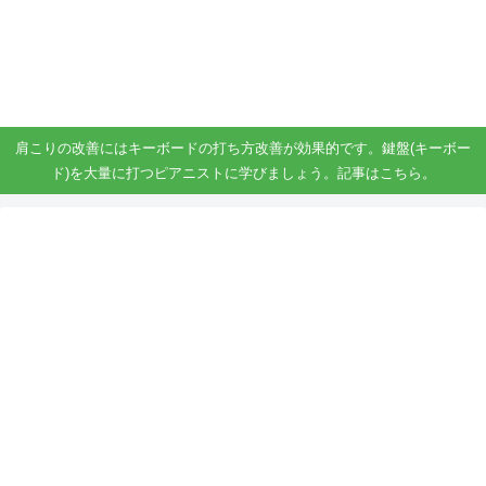
ガジェット、スマホ、タブレット好きがブログを書いています。
ガジェットスマホタブ好き！！
肩こりの改善にはキーボードの打ち方改善が効果的です。鍵盤(キーボー
ド)を大量に打つピアニストに学びましょう。記事はこちら。