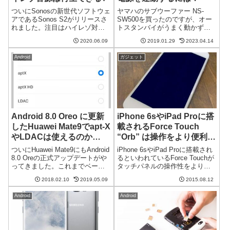
ついにSonosの新世代ソフトウェ
ヤマハのサブウーファー NS-
アであるSonos S2がリリースさ
SW500を買ったのですが、オー
れました。注目はハイレゾ対応
トスタンバイがうまく動かず困
ですが、アップデート後にどう
っています。これに頼らずアン
2020.06.09
2019.01.29
2023.04.14
なるか試してみました。新しい
プの電源とサブウーファーの電
Sonosアプリをインストールする
源を連動する方法を考えてみま
Android
ガジェット
必要がある注意が必要なのは、
した。サブウーファーのオート
これまでのSonosアプ...
スタンバイが使い物にならない
私が購入し...
Android 8.0 Oreo に更新
iPhone 6sやiPad Proに搭
したHuawei Mate9でapt-X
載されるForce Touch
やLDACは使えるのか
“Orb” は操作をより便利に
(18/8/05 追記有)
する
ついにHuawei Mate9にもAndroid
iPhone 6sやiPad Proに搭載され
8.0 Oreの正式アップデートがや
るといわれているForce Touchが
ってきました。これまでベータ
タッチパネルの操作性をより向
テストという形では利用可能で
上させるようです。によると、
2018.02.10
2019.05.09
2015.08.12
したが、今回はすべてのユーザ
「強く押す」という操作が今ま
ーにアップデートが配信される
で複数ステップかかっていた操
Android
Android
形となります。Android 8.0の目
作を1つにまとめてくれるとか。
玉...
またスマート...