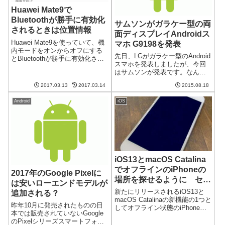
Huawei Mate9で
Bluetoothが勝手に有効化
サムソンがガラケー型の両
されるときは位置情報
面ディスプレイAndroidス
Huawei Mate9を使っていて、機
マホ G9198を発表
内モードをオンからオフにする
先日、LGがガラケー型のAndroid
とBluetoothが勝手に有効化され
スマホを発表しましたが、今回
るという問題にあたっていまし
はサムソンが発表です。なん
た。サポートに相談しても解決
と、両面ディスプレイを搭載し
しないのでいろいろ調べたとこ
2017.03.13
2017.03.14
2015.08.18
ているとか。日本市場にも投入
ろ、位置情報サービスの設定で
されるのでしょうか？Samsung
回避できることがわかり...
Android
iOS
G9198はデュアルディスプレイ
搭載のスマホG9198と...
iOS13とmacOS Catalina
でオフラインのiPhoneの
2017年のGoogle Pixelに
場所を探せるように セキ
は安いローエンドモデルが
ュリティ的には大丈夫？
新たにリリースされるiOS13と
追加される？
macOS Catalinaの新機能の1つと
昨年10月に発売されたものの日
してオフライン状態のiPhoneの
本では販売されていないGoogle
場所を探せるようになります。
のPixelシリーズスマートフォン
便利そうには聞こえますが、セ