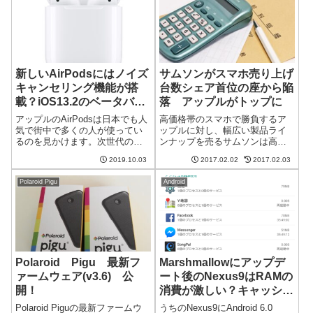
新しいAirPodsにはノイズ
サムソンがスマホ売り上げ
キャンセリング機能が搭
台数シェア首位の座から陥
載？iOS13.2のベータバー
落 アップルがトップに
ジョンに痕跡が見つかる
アップルのAirPodsは日本でも人
高価格帯のスマホで勝負するア
気で街中で多くの人が使ってい
ップルに対し、幅広い製品ライ
るのを見かけます。次世代の
ンナップを売るサムソンは高い
AirPodsにはどうやらノイズキャ
シェアを誇っていました。しか
2019.10.03
2017.02.02
2017.02.03
ンセリング機能が搭載されるよ
しながら、2016年の第4四半期に
うです。iOS13.2のベータにその
この構図が崩れました。ついに
Polaroid Pigu
Android
痕跡が見つかりました。収音マ
アップルがスマホ売り上げ台数
イク付きのアイコンが見...
シェアでトップに躍り出まし
た。トップの...
Polaroid Pigu 最新フ
Marshmallowにアップデ
ァームウェア(v3.6) 公
ート後のNexus9はRAMの
開！
消費が激しい？キャッシ
ュ？
Polaroid Piguの最新ファームウ
うちのNexus9にAndroid 6.0