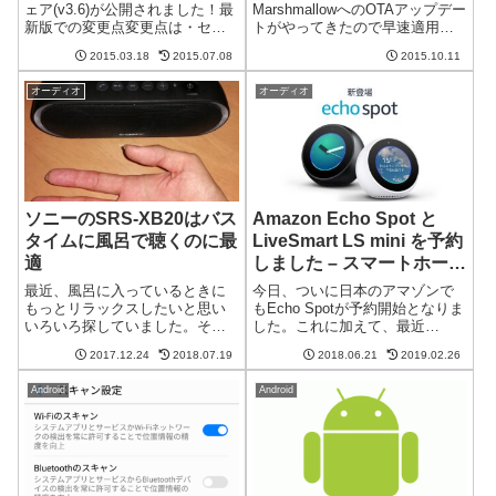
ェア(v3.6)が公開されました！最
MarshmallowへのOTAアップデー
新版での変更点変更点は・セキ
トがやってきたので早速適用し
ュリティーパスワード入力画面
ました。 5.1 Lollipopのころより
2015.03.18
2015.07.08
2015.10.11
修正としか書いていませんが、
も反応がきびきびしている印象
前回がv3.3だったのがv3.6になっ
を受けたのですが、一時的に重
オーディオ
オーディオ
ているので、いろいろ細かいと
くなる時があります。RAM...
ころが改善さ...
ソニーのSRS-XB20はバス
Amazon Echo Spot と
タイムに風呂で聴くのに最
LiveSmart LS mini を予約
適
しました – スマートホーム
実現へ
最近、風呂に入っているときに
今日、ついに日本のアマゾンで
もっとリラックスしたいと思い
もEcho Spotが予約開始となりま
いろいろ探していました。そう
した。これに加えて、最近
だ、防水スピーカーがあれば音
LiveSmart の LS mini という
2017.12.24
2018.07.19
2018.06.21
2019.02.26
楽を聴きながらリラックスでき
Alexa対応の赤外線リモコン機能
るのでは？思い検討した結果、
搭載デバイスも予約開始に。こ
Android
Android
SonyのSRS-XB20を購入しまし
れらを使ってスマートホームを
た。思いのほかいい感じでし
実現する妄想...
た。ほぼ...