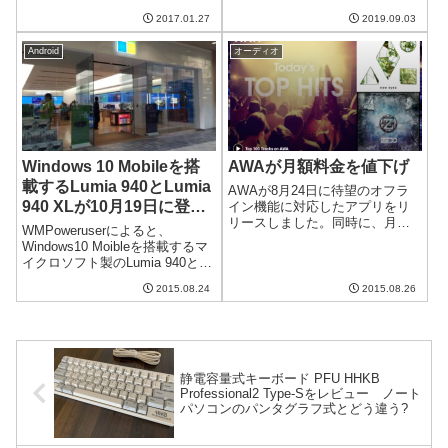
ですが、2017年も新型が出るよ
キュリティ的には大丈夫なので
2017.01.27
2019.09.03
うです。今回は価格設定がかな
しょうか？今はインターネット
り安いローエンドモデルが追加
につながっているi...
Android
オーディオ
されるとか。ハイエンドモデル
のGoogle Pixel...
Windows 10 Mobileを搭
AWAが月額料金を値下げ
載するLumia 940とLumia
AWAが8月24日に待望のオフラ
940 XLが10月19日に登
イン機能に対応したアプリをリ
リースしました。同時に、月額
場？
WMPoweruserによると、
料金の値下げを発表していま
Windows10 Moibleを搭載するマ
す。LINE MUSICやApple Music
イクロソフト製のLumia 940と
との競争が激しくなる中で、一
Lumia 940 XLが10月19日に登場
気に攻めの姿勢を見せてきまし
2015.08.24
2015.08.26
するといううわさがあるそうで
たね。Premiumプ...
す。どのようなスマートフォン
になるのでしょうか？ノキア
か...
静電容量式キーボード PFU HHKB
Professional2 Type-Sをレビュー ノート
パソコンのパンタグラフ式とどう違う?